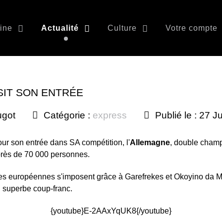
ine
Actualité
Culture
Votre compte
SIT SON ENTRÉE
ugot
Catégorie :
express
Publié le : 27 J
pour son entrée dans SA compétition, l'
Allemagne
, double champ
rès de 70 000 personnes.
ites européennes s'imposent grâce à Garefrekes et Okoyino da Mb
n superbe coup-franc.
{youtube}E-2AAxYqUK8{/youtube}