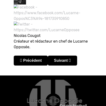
Nicolas Cougot
Créateur et rédacteur en chef de Lucarne
Opposée.
Article précédent : La Syrie s’offre son exploit.
Article suivant : Les Jaguare
Précédent
Suivant