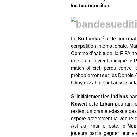
les heureux élus.
Le
Sri Lanka
était le principa
compétition internationale. Ma
Comme d’habitude, la FIFA ne 
une autre revient puisque le
P
match officiel, perdu contre 
probablement sur les Danois A
Ghayas Zahid sont aussi sur la
Si initialement les
Indiens
part
Koweït
et le
Liban
pourrait r
restent un cran au-dessus des
espère ardemment la venue
Ashfaq. Pour le reste, le
Nép
joueurs partis gagner leur v