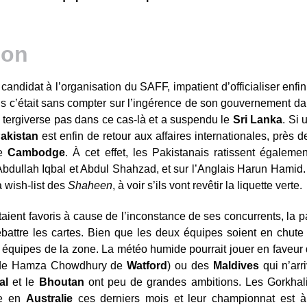
l candidat à l’organisation du SAFF, impatient d’officialiser enf
is c’était sans compter sur l’ingérence de son gouvernement dans
tergiverse pas dans ce cas-là et a suspendu le
Sri Lanka
. Si
akistan
est enfin de retour aux affaires internationales, près 
le
Cambodge
. À cet effet, les Pakistanais ratissent égaleme
bdullah Iqbal et Abdul Shahzad, et sur l’Anglais Harun Hamid.
 wish-list des
Shaheen
, à voir s’ils vont revêtir la liquette verte.
aient favoris à cause de l’inconstance de ses concurrents, la pa
ebattre les cartes. Bien que les deux équipes soient en chute
 équipes de la zone. La météo humide pourrait jouer en faveur 
 de Hamza Chowdhury de
Watford
) ou des
Maldives
qui n’arr
al
et le
Bhoutan
ont peu de grandes ambitions. Les Gorkhali
ie en
Australie
ces derniers mois et leur championnat est à l