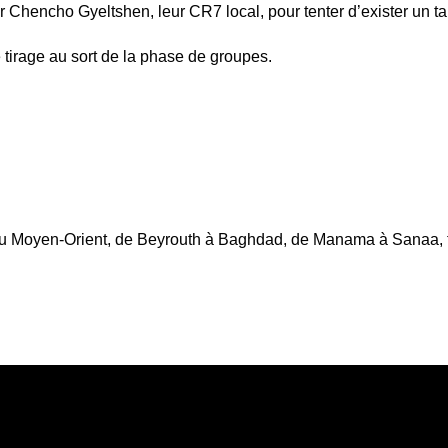
ur Chencho Gyeltshen, leur CR7 local, pour tenter d’exister un ta
tirage au sort de la phase de groupes.
au Moyen-Orient, de Beyrouth à Baghdad, de Manama à Sanaa, f
 2023 : en route pour Doha
Colombie, la chute de deux géants