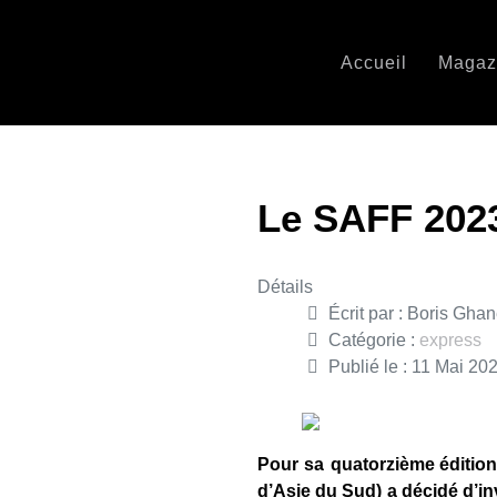
Accueil
Magaz
Le SAFF 202
Détails
Écrit par :
Boris Gha
Catégorie :
express
Publié le : 11 Mai 20
Pour sa quatorzième
éditio
d’Asie du Sud) a décidé d’in