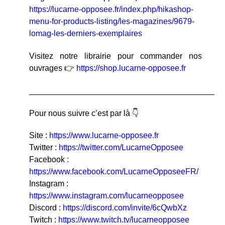
https://lucarne-opposee.fr/index.php/hikashop-
menu-for-products-listing/les-magazines/9679-
lomag-les-derniers-exemplaires
Visitez notre librairie pour commander nos
ouvrages 👉
https://shop.lucarne-opposee.fr
_________________________________________
Pour nous suivre c’est par là 👇
Site :
https://www.lucarne-opposee.fr
Twitter :
https://twitter.com/LucarneOpposee
Facebook :
https://www.facebook.com/LucarneOpposeeFR/
Instagram :
https://www.instagram.com/lucarneopposee
Discord :
https://discord.com/invite/6cQwbXz
Twitch :
https://www.twitch.tv/lucarneopposee