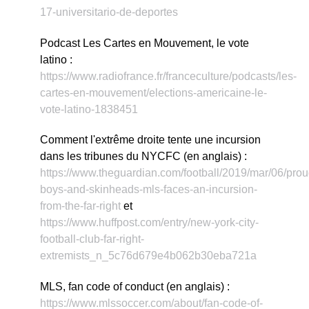
17-universitario-de-deportes
Podcast Les Cartes en Mouvement, le vote
latino :
https://www.radiofrance.fr/franceculture/podcasts/les-
cartes-en-mouvement/elections-americaine-le-
vote-latino-1838451
Comment l'extrême droite tente une incursion
dans les tribunes du NYCFC (en anglais) :
https://www.theguardian.com/football/2019/mar/06/prou
boys-and-skinheads-mls-faces-an-incursion-
from-the-far-right
et
https://www.huffpost.com/entry/new-york-city-
football-club-far-right-
extremists_n_5c76d679e4b062b30eba721a
MLS, fan code of conduct (en anglais) :
https://www.mlssoccer.com/about/fan-code-of-