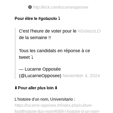
🟢
http://kick.com/lucarneopposee
Pour élire le #golazolo ⤵️
C'est l'heure de voter pour le
#GolazoLO
de la semaine !!
Tous les candidats en réponse à ce
tweet ⤵️
— Lucarne Opposée
(@LucarneOpposee)
November 4, 2024
⬇️ Pour aller plus loin ⬇️
L'histoire d'un nom, Universitario :
https://lucarne-opposee.fr/index.php/culture-
foot/lhistoire-dun-nom/4069-l-histoire-d-un-nom-