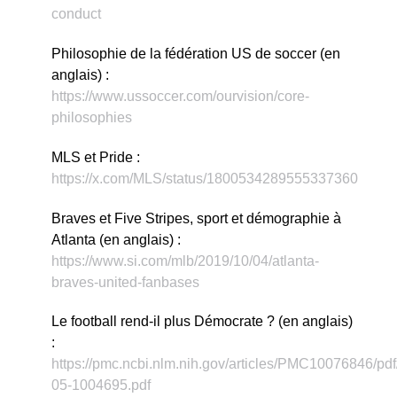
conduct
Philosophie de la fédération US de soccer (en
anglais) :
https://www.ussoccer.com/ourvision/core-
philosophies
MLS et Pride :
https://x.com/MLS/status/1800534289555337360
Braves et Five Stripes, sport et démographie à
Atlanta (en anglais) :
https://www.si.com/mlb/2019/10/04/atlanta-
braves-united-fanbases
Le football rend-il plus Démocrate ? (en anglais)
:
https://pmc.ncbi.nlm.nih.gov/articles/PMC10076846/pdf/
05-1004695.pdf