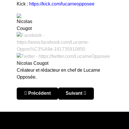
Kick :
https://kick.com/lucarneopposee
Nicolas Cougot
Créateur et rédacteur en chef de Lucarne
Opposée.
Article précédent : [Dans la lucarne] Épisode 4
Article suivant : [Temps Add
Précédent
Suivant