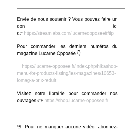
_________________________________________
Envie de nous soutenir ? Vous pouvez faire un
don ici
👉
https://streamlabs.com/lucarneopposeefr/tip
Pour commander les derniers numéros du
magazine Lucarne Opposée 👇
https://lucarne-opposee.fr/index.php/hikashop-
menu-for-products-listing/les-magazines/10653-
lomag-a-prix-reduit
Visitez notre librairie pour commander nos
ouvrages 👉
https://shop.lucarne-opposee.fr
_________________________________________
🚨 Pour ne manquer aucune vidéo, abonnez-