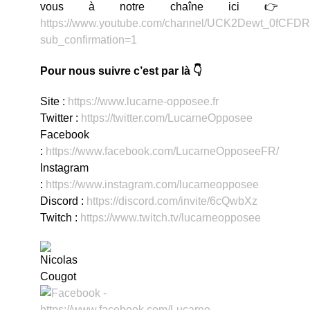
vous à notre chaîne ici 👉
https://www.youtube.com/channel/UCK2Dewt_0fC
sub_confirmation=1
Pour nous suivre c’est par là 👇
Site :
https://www.lucarne-opposee.fr
Twitter :
https://twitter.com/LucarneOpposee
Facebook
:
https://www.facebook.com/LucarneOpposeeFR/
Instagram
:
https://www.instagram.com/lucarneopposee
Discord :
https://discord.com/invite/6cQwbXz
Twitch :
https://www.twitch.tv/lucarneopposee