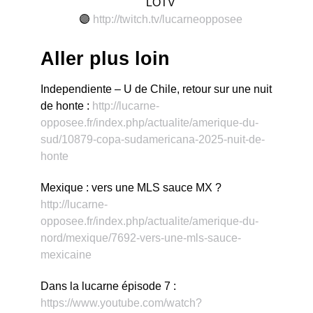
LOTV
🟣
http://twitch.tv/lucarneopposee
Aller plus loin
Independiente – U de Chile, retour sur une nuit
de honte :
http://lucarne-
opposee.fr/index.php/actualite/amerique-du-
sud/10879-copa-sudamericana-2025-nuit-de-
honte
Mexique : vers une MLS sauce MX ?
http://lucarne-
opposee.fr/index.php/actualite/amerique-du-
nord/mexique/7692-vers-une-mls-sauce-
mexicaine
Dans la lucarne épisode 7 :
https://www.youtube.com/watch?