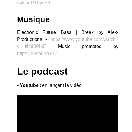
v=KnnRT8yvSds
Musique
Electronic Future Bass | Break by Alex-
Productions •
https://www.youtube.com/watch?
v=_Ific88PibE
Music promoted by
https://onsound.eu/
Le podcast
-
Youtube
: en lançant la vidéo