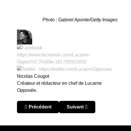
Photo : Gabriel Aponte/Getty Images
Nicolas Cougot
Créateur et rédacteur en chef de Lucarne
Opposée.
Article précédent : Coupe du Monde 2022 – Zone
Article suivant : Coupe du 
Précédent
Suivant