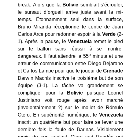
break. Alors que la
Bolivie
semblait s’écrouler,
le sursaut d’orgueil arrive juste avant la mi-
temps. Étonnamment seul dans la surface,
Bruno Miranda réceptionne le centre de Juan
Carlos Arce pour redonner espoir à la
Verde
(2-
1). Après la pause, le
Venezuela
remet le pied
sur le ballon sans réussir à se montrer
e
dangereux. Il faut attendre la 55
minute et une
erreur de communication entre Diego Bejarano
et Carlos Lampe pour que le joueur de
Grenade
Darwin Machís inscrive le troisième but de son
équipe (3-1). La tâche va grandement se
compliquer pour la
Bolivie
puisque Leonel
Justiniano voit rouge après avoir marché
(involontairement ?) sur le mollet de Rómulo
Otero. En supériorité numérique, le
Venezuela
inscrit un quatrième but pour faire se lever une
dernière fois la foule de Barinas. Visiblement
remis de son contact, Otero sert Rondón qui