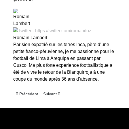
Romain Lambert
Parisien expatrié sur les terres Inca, père d’une
petite franco-péruvienne, je me passionne pour le
football de Lima à Arequipa en passant par
Cusco. Ma plus forte expérience footballistique a
été de vivre le retour de la Blanquirroja à une
coupe du monde après 36 ans d’absence.
Article précédent : Coupe du Monde 2022 : l’Australie refait le
Article suivant : Coupe du Monde 2022 : l’Austr
Précédent
Suivant