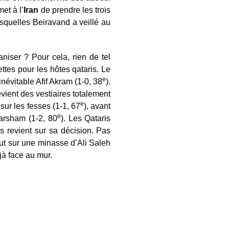
met à l’
Iran
de prendre les trois
lesquelles Beiravand a veillé au
niser ? Pour cela, rien de tel
ttes pour les hôtes qataris. Le
e
inévitable Afif Akram (1-0, 38
).
vient des vestiaires totalement
e
ur les fesses (1-1, 67
), avant
e
arsham (1-2, 80
). Les Qataris
s revient sur sa décision. Pas
ut sur une minasse d’Ali Saleh
jà face au mur.