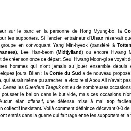
eur sur le banc en la personne de Hong Myung-bo, la
Cor
r les supporters. Si l'ancien entraîneur d'
Ulsan
réservait qu
 groupe en convoquant Yang Min-hyeok (transféré à
Totte
wansea
), Lee Han-beom (
Midtjylland
) ou encore Hwang M
sait de créer son onze de départ. Seul Hwang Moon-gi se voyait
mes hommes qui n'ont jamais su jouer ensemble depuis des
lques jours. Bilan : la
Corée du Sud
a de nouveau proposé u
e
, qui aurait même pu arracher la victoire si Abou Ali n'avait pa
. Certes les
Guerriers Taeguk
ont eu de nombreuses occasions 
ousser le ballon dans le but vide, mais ces occasions n'on
Aucun élan offensif, une défense mise à mal trop facile
n collectif inexistant. Voilà comment définir ce décevant 0-0 d
ont entrés dans la guerre qui fait rage entre les supporters et la 