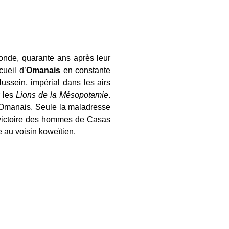
de, quarante ans après leur
cueil d’
Omanais
en constante
ussein, impérial dans les airs
r les
Lions de la Mésopotamie
.
es Omanais. Seule la maladresse
 victoire des hommes de Casas
e au voisin koweïtien.