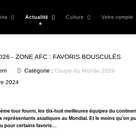
ine
Actualité
Culture
Votre compte
26 - ZONE AFC : FAVORIS BOUSCULÉS
nem
Catégorie :
Coupe du Monde 2026
re 2024
me tour fourni, les dix-huit meilleures équipes du contine
ix représentants asiatiques au Mondial. Et le moins qu’on pu
u pour certains favoris…