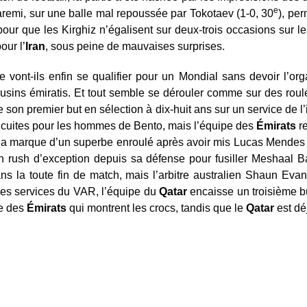
e
Taremi, sur une balle mal repoussée par Tokotaev (1-0, 30
), per
u pour que les Kirghiz n’égalisent sur deux-trois occasions sur 
our l’
Iran
, sous peine de mauvaises surprises.
vont-ils enfin se qualifier pour un Mondial sans devoir l’orga
ousins émiratis. Et tout semble se dérouler comme sur des roule
 son premier but en sélection à dix-huit ans sur un service de l’
t cuites pour les hommes de Bento, mais l’équipe des
Émirats
re
 la marque d’un superbe enroulé après avoir mis Lucas Mendes s
n rush d’exception depuis sa défense pour fusiller Meshaal B
ns la toute fin de match, mais l’arbitre australien Shaun Evan
des services du VAR, l’équipe du
Qatar
encaisse un troisième b
re des
Émirats
qui montrent les crocs, tandis que le
Qatar
est dé