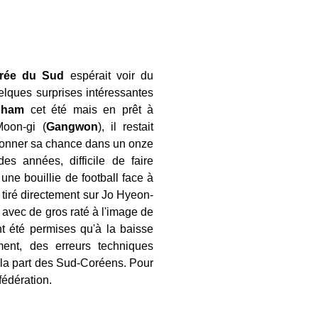
ée du Sud
espérait voir du
elques surprises intéressantes
nham
cet été mais en prêt à
oon-gi (
Gangwon
), il restait
 donner sa chance dans un onze
 années, difficile de faire
ne bouillie de football face à
s tiré directement sur Jo Hyeon-
avec de gros raté à l'image de
t été permises qu'à la baisse
ment, des erreurs techniques
e la part des Sud-Coréens. Pour
fédération.