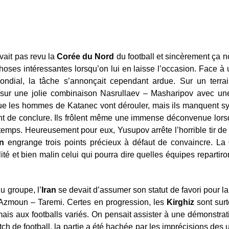
vait pas revu la
Corée du Nord
du football et sincèrement ça no
hoses intéressantes lorsqu’on lui en laisse l’occasion. Face à
Mondial, la tâche s’annonçait cependant ardue. Sur un terr
 sur une jolie combinaison Nasrullaev – Masharipov avec un
que les hommes de Katanec vont dérouler, mais ils manquent s
nt de conclure. Ils frôlent même une immense déconvenue lo
-temps. Heureusement pour eux, Yusupov arrête l’horrible tir de
n
engrange trois points précieux à défaut de convaincre. La
lité et bien malin celui qui pourra dire quelles équipes reparti
u groupe, l’
Iran
se devait d’assumer son statut de favori pour 
Azmoun – Taremi. Certes en progression, les
Kirghiz
sont surt
is aux footballs variés. On pensait assister à une démonstratio
ch de football, la partie a été hachée par les imprécisions des un