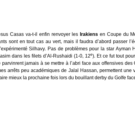
esus Casas va-t-il enfin renvoyer les
Irakiens
en Coupe du Mon
nts sont en tout cas au vert, mais il faudra d’abord passer l’é
l’expérimenté Silhavy. Pas de problèmes pour la star Ayman H
e
asim dans les filets d’Al-Rushaidi (1-0, 12
). Et ce fut tout pou
e parvinrent jamais à se mettre à l’abri face aux offensives d
lques arrêts peu académiques de Jalal Hassan, permettent une
faire mieux la prochaine fois lors du bouillant derby du Golfe fac