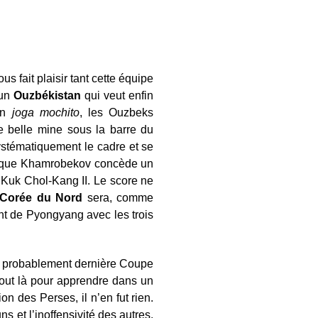
us fait plaisir tant cette équipe
 un
Ouzbékistan
qui veut enfin
ain
joga mochito
, les Ouzbeks
e belle mine sous la barre du
ystématiquement le cadre et se
rsque Khamrobekov concède un
 Kuk Chol-Kang II. Le score ne
Corée du Nord
sera, comme
ront de Pyongyang avec les trois
la probablement dernière Coupe
out là pour apprendre dans un
n des Perses, il n’en fut rien.
s et l’inoffensivité des autres.