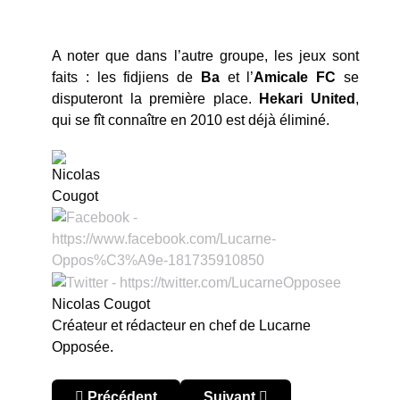
A noter que dans l’autre groupe, les jeux sont
faits : les fidjiens de
Ba
et l’
Amicale FC
se
disputeront la première place.
Hekari
United
,
qui se fît connaître en 2010 est déjà éliminé.
Nicolas Cougot
Créateur et rédacteur en chef de Lucarne
Opposée.
Article précédent : O-League 2018 : Team Welling
Article suivant : Nouvelle-Zél
Précédent
Suivant