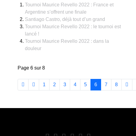
Tournoi Maurice Revello 2022 : France et
Argentine s’offrent une finale
Santiago Castro, déjà tout d’un grand
Tournoi Maurice Revello 2022 : le tournoi est
lancé !
Tournoi Maurice Revello 2022 : dans la
douleur
Page 6 sur 8
1
2
3
4
5
6
7
8