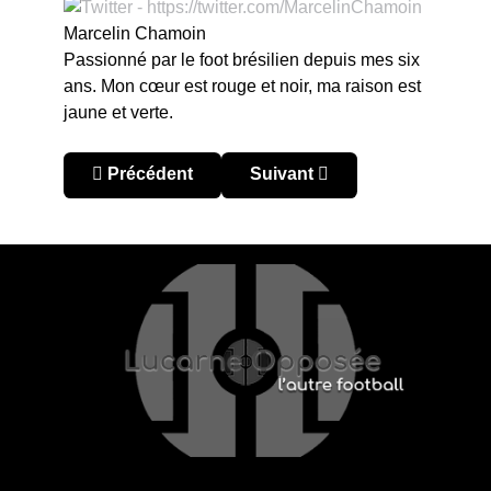
Marcelin Chamoin
Passionné par le foot brésilien depuis mes six
ans. Mon cœur est rouge et noir, ma raison est
jaune et verte.
Article précédent : Gamarra : « Le supporter du
Article suivant : Zico : « Il n
Précédent
Suivant