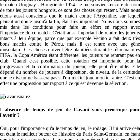
le match Uruguay - Hongrie de 1954. Je me souviens encore du nom
de tous les joueurs hongrois, ce sont des choses qui restent. Mais nous
étions aussi conscients que le match contre l'Argentine, sur lequel
planait un doute jusqu'à la fin, était très important. Nous nous sommes
mis dans les conditions pour faire un effort en rapport avec
l'importance de ce match. C'était aussi important de rendre les joueurs
intacts à leur équipe, parce que par exemple Vecino a fait deux très
bons matchs contre le Pérou
,
mais il est rentré avec une gên
musculaire. Ces choses doivent être planifiées durant les éliminatoires
FIFA, la Copa América étant différente, les joueurs ne rentrant pas en
club. Quand c'est possible, cette rotation est importante pour la
progression et la confirmation du joueur, elle peut être utile. Elle
dépend du nombre de joueurs à disposition, du niveau, de la certitude
que le niveau ne baissera pas si l'on met tel joueur ou tel autre. C'est en
effet une progression par rapport à ce qu'est devenue la sélection.
L'absence de temps de jeu de Cavani vous préoccupe pour
l'avenir ?
Oui, pour l'importance qu'a le temps de jeu, le rodage. Il lui arrive cela
en étant le meilleur buteur de l'histoire du Paris Saint-Germain
,
en étan
une idole des supporters. Il marque le cinquième but, sur penalty, et