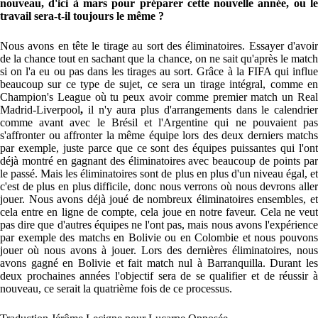
nouveau, d'ici à mars pour préparer cette nouvelle année, ou le
travail sera-t-il toujours le même ?
Nous avons en tête le tirage au sort des éliminatoires. Essayer d'avoir
de la chance tout en sachant que la chance, on ne sait qu'après le match
si on l'a eu ou pas dans les tirages au sort. Grâce à la FIFA qui influe
beaucoup sur ce type de sujet, ce sera un tirage intégral, comme en
Champion's League où tu peux avoir comme premier match un Real
Madrid-Liverpool
,
il n'y aura plus d'arrangements dans le calendrier
comme avant avec le Brésil et l'Argentine qui ne pouvaient pas
s'affronter ou affronter la même équipe lors des deux derniers matchs
par exemple, juste parce que ce sont des équipes puissantes qui l'ont
déjà montré en gagnant des éliminatoires avec beaucoup de points par
le passé. Mais les éliminatoires sont de plus en plus d'un niveau égal, et
c'est de plus en plus difficile, donc nous verrons où nous devrons aller
jouer. Nous avons déjà joué de nombreux éliminatoires ensembles, et
cela entre en ligne de compte, cela joue en notre faveur. Cela ne veut
pas dire que d'autres équipes ne l'ont pas, mais nous avons l'expérience
par exemple des matchs en Bolivie ou en Colombie et nous pouvons
jouer où nous avons à jouer. Lors des dernières éliminatoires, nous
avons gagné en Bolivie et fait match nul à Barranquilla. Durant les
deux prochaines années l'objectif sera de se qualifier et de réussir à
nouveau, ce serait la quatrième fois de ce processus.