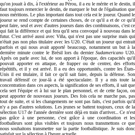
qu'on jouait à dix, à l'extérieur au Pérou, il a eu le mérite et le destin, il
faut toujours remercier le destin, de marquer le but de l'égalisation que
nous méritions. Le plus important dans tout cela est le joueur. Quand le
joueur se rend compte de certaines choses, de ce qu'il a et de ce qu'il
peut faire, seul et avec d'autres joueurs dans des combinaisons, c'est ce
qui fait la différence et qui fera qu'il sera convoqué à nouveau dans le
futur. C'est arrivé aussi avec Viña, qui n'est pas une surprise mais qui
n'était pas non plus titulaire avec les U20. C'était un joueur qui entrait
parfois et qui nous avait apporté beaucoup, notamment un but à la
dernière minute contre le Brésil lors du dernier
Sudamericano
U20
Après on parle avec lui, de son apport à l'époque, des capacités qu'il
pouvait apporter en attaque, de frapper ou de centrer, des efforts
répétitifs, et il y est arrivé. Il a eu des opportunités, contre les États-
Unis il est titulaire, il fait ce qu'il sait faire, depuis la défense. Son
travail défensif ce jour-là a été spectaculaire. Il y a mis toute la
concentration dans ces aspects, la signification de ses efforts, il sait que
cela sert l'équipe et à lui sur le plan personnel, et de cette façon, on
peut apporter de nouveaux joueurs. Des fois cela ne marche pas, pas
tout de suite, et si les changements ne sont pas faits, c'est parfois qu'il
n'y a pas d'autres solutions. Les jeunes se battent toujours, ceux de la
sélection U17 de l'année dernière sont déjà en train d'arriver... Ce n'est
pas grâce à une personne, c'est grâce à une coordination et les
footballeurs sont plus visibles et toujours nous transmettons ce que
nous souhaitons transmettre sur la partie footballistique. Je suis donc
satisfait sur la sélection à l'heure actuelle.