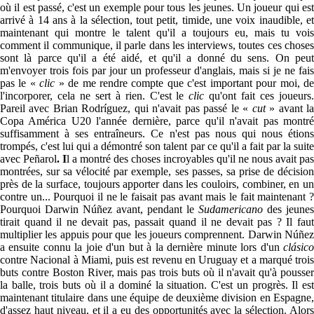
où il est passé, c'est un exemple pour tous les jeunes. Un joueur qui est
arrivé à 14 ans à la sélection, tout petit, timide, une voix inaudible, et
maintenant qui montre le talent qu'il a toujours eu, mais tu vois
comment il communique, il parle dans les interviews, toutes ces choses
sont là parce qu'il a été aidé, et qu'il a donné du sens. On peut
m'envoyer trois fois par jour un professeur d'anglais, mais si je ne fais
pas le «
clic
» de me rendre compte que c'est important pour moi, d
l'incorporer, cela ne sert à rien. C'est le
clic
qu'ont fait ces joueurs
Pareil avec Brian Rodríguez, qui n'avait pas passé le «
cut
» avant l
Copa América U20 l'année dernière, parce qu'il n'avait pas montré
suffisamment à ses entraîneurs. Ce n'est pas nous qui nous étions
trompés, c'est lui qui a démontré son talent par ce qu'il a fait par la suite
avec Peñarol
. I
l a montré des choses incroyables qu'il ne nous avait pas
montrées, sur sa vélocité par exemple, ses passes, sa prise de décision
près de la surface, toujours apporter dans les couloirs, combiner, en un
contre un... Pourquoi il ne le faisait pas avant mais le fait maintenant ?
Pourquoi Darwin Núñez avant, pendant le
Sudamericano
des jeunes
tirait quand il ne devait pas, passait quand il ne devait pas ? Il faut
multiplier les appuis pour que les joueurs comprennent. Darwin Núñez
a ensuite connu la joie d'un but à la dernière minute lors d'un
clásico
contre Nacional à Miami, puis est revenu en Uruguay et a marqué trois
buts contre Boston River, mais pas trois buts où il n'avait qu'à pousser
la balle, trois buts où il a dominé la situation. C'est un progrès. Il est
maintenant titulaire dans une équipe de deuxième division en Espagne,
d'assez haut niveau, et il a eu des opportunités avec la sélection. Alors