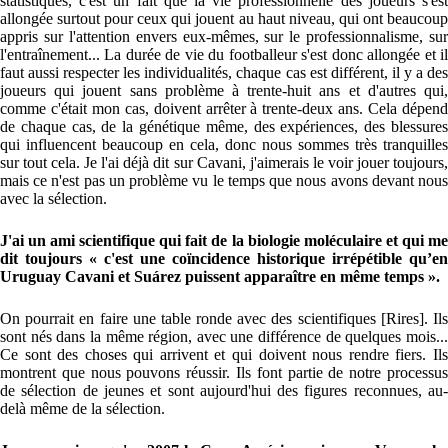
statistiques, c'est un fait que la vie professionnelle des joueurs s'est
allongée surtout pour ceux qui jouent au haut niveau, qui ont beaucoup
appris sur l'attention envers eux-mêmes, sur le professionnalisme, sur
l'entraînement... La durée de vie du footballeur s'est donc allongée et il
faut aussi respecter les individualités, chaque cas est différent, il y a des
joueurs qui jouent sans problème à trente-huit ans et d'autres qui,
comme c'était mon cas, doivent arrêter à trente-deux ans. Cela dépend
de chaque cas, de la génétique même, des expériences, des blessures
qui influencent beaucoup en cela, donc nous sommes très tranquilles
sur tout cela. Je l'ai déjà dit sur Cavani, j'aimerais le voir jouer toujours,
mais ce n'est pas un problème vu le temps que nous avons devant nous
avec la sélection.
J'ai un ami scientifique qui fait de la biologie moléculaire et qui me
dit toujours « c'est une coïncidence historique irrépétible qu’en
Uruguay Cavani et Suárez puissent apparaître en même temps ».
On pourrait en faire une table ronde avec des scientifiques [Rires]. Ils
sont nés dans la même région, avec une différence de quelques mois...
Ce sont des choses qui arrivent et qui doivent nous rendre fiers. Ils
montrent que nous pouvons réussir. Ils font partie de notre processus
de sélection de jeunes et sont aujourd'hui des figures reconnues, au-
delà même de la sélection.