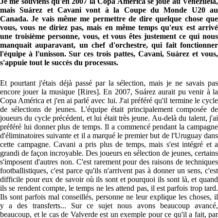
Je me souviens qu'en 2007 la Copa América se joue au Venezuela,
mais Suárez et Cavani vont à la Coupe du Monde U20 au
Canada. Je vais même me permettre de dire quelque chose que
vous, vous ne diriez pas, mais en même temps qu'eux est arrivé
une troisième personne, vous, et vous êtes justement ce qui nous
manquait auparavant, un chef d'orchestre, qui fait fonctionner
l'équipe à l'unisson. Sur ces trois pattes, Cavani, Suárez et vous,
s'appuie tout le succès du processus.
Et pourtant j'étais déjà passé par la sélection, mais je ne savais pas
encore jouer la musique [Rires]. En 2007, Suárez aurait pu venir à la
Copa América et j'en ai parlé avec lui. J'ai préféré qu'il termine le cycle
de sélections de jeunes. L'équipe était principalement composée de
joueurs du cycle précédent, et lui était très jeune. Au-delà du talent, j'ai
préféré lui donner plus de temps. Il a commencé pendant la campagne
d'éliminatoires suivante et il a marqué le premier but de l'Uruguay dans
cette campagne. Cavani a pris plus de temps, mais s'est intégré et a
grandi de façon incroyable. Des joueurs en sélection de jeunes, certains
s'imposent d'autres non. C'est rarement pour des raisons de techniques
footballistiques, c'est parce qu'ils n'arrivent pas à donner un sens, c'est
difficile pour eux de savoir où ils sont et pourquoi ils sont là, et quand
ils se rendent compte, le temps ne les attend pas, il est parfois trop tard.
Ils sont parfois mal conseillés, personne ne leur explique les choses, il
y a des transferts... Sur ce sujet nous avons beaucoup avancé,
beaucoup, et le cas de Valverde est un exemple pour ce qu'il a fait, par