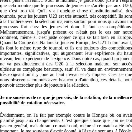
refera plus à l'avenir… Pour le moment, je garde donc juste à l'esprit
que cela montre que le processus de jeunes ne s'arrête pas aux U20,
que c'est trop tôt. Qu'il y ait quelque chose d'institutionnalisé, des
tournois, pour les joueurs U23 est très attractif, très compétitif. Ils sont
à la frontière avec la sélection majeure, surtout pour nous qui avons un
processus fort chez les jeunes et donc il faut ces compétitions.
Malheureusement, jusqu'à présent ce n'était pas le cas sur notre
continent, même si c'est juste copier ce qui se fait bien en Europe.
Quand la Coupe des Nations se joue en Europe, les U21 la font avant,
ils font le même type de tournoi, et ils ont toujours des compétitions
importantes, significatives, qui augmentent leur expérience du haut
niveau, leur expérience de l'exigence. Dans notre cas, quand un joueur
ne va pas directement des U20 à la sélection majeure, son accès
ultérieur se complique beaucoup, sauf s'il va dans un environnement
très exigeant où il y joue au haut niveau et s'y impose. C'est ce que
nous observons toujours avec beaucoup d'attention, ces détails, pour
pouvoir accrocher plus de joueurs à la sélection.
Je me souviens de ce que je pensais, de la rotation, de la meilleure
possibilité de rotation nécessaire.
Évidemment, on l'a fait par exemple contre la Hongrie où on avait
planifié jusqu'aux changements. C’est quelque chose que l'on ne fait
pas en général, mais durant ce match oui, même si ce match a été très
important. Je me souviens d'avoir écouté, à l'âge de sept ans, à l'école,