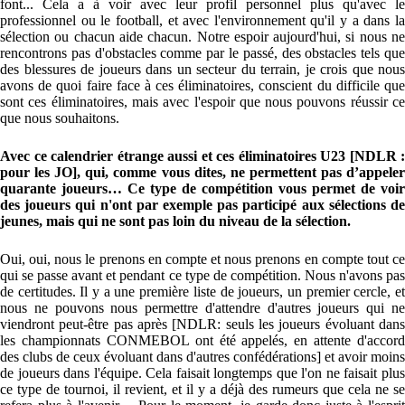
font... Cela a à voir avec leur profil personnel plus qu'avec le
professionnel ou le football, et avec l'environnement qu'il y a dans la
sélection ou chacun aide chacun. Notre espoir aujourd'hui, si nous ne
rencontrons pas d'obstacles comme par le passé, des obstacles tels que
des blessures de joueurs dans un secteur du terrain, je crois que nous
avons de quoi faire face à ces éliminatoires, conscient du difficile que
sont ces éliminatoires, mais avec l'espoir que nous pouvons réussir ce
que nous souhaitons.
Avec ce calendrier étrange aussi et ces éliminatoires U23 [NDLR :
pour les JO], qui, comme vous dites, ne permettent pas d’appeler
quarante joueurs… Ce type de compétition vous permet de voir
des joueurs qui n'ont par exemple pas participé aux sélections de
jeunes, mais qui ne sont pas loin du niveau de la sélection.
Oui, oui, nous le prenons en compte et nous prenons en compte tout ce
qui se passe avant et pendant ce type de compétition. Nous n'avons pas
de certitudes. Il y a une première liste de joueurs, un premier cercle, et
nous ne pouvons nous permettre d'attendre d'autres joueurs qui ne
viendront peut-être pas après [NDLR: seuls les joueurs évoluant dans
les championnats CONMEBOL ont été appelés, en attente d'accord
des clubs de ceux évoluant dans d'autres confédérations] et avoir moins
de joueurs dans l'équipe. Cela faisait longtemps que l'on ne faisait plus
ce type de tournoi, il revient, et il y a déjà des rumeurs que cela ne se