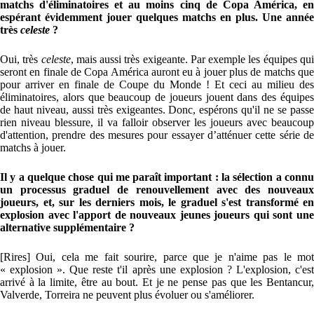
matchs d'éliminatoires et au moins cinq de Copa América, en
espérant évidemment jouer quelques matchs en plus. Une année
très
celeste
?
Oui, très
celeste
, mais aussi très exigeante. Par exemple les équipes qu
seront en finale de Copa América auront eu à jouer plus de matchs que
pour arriver en finale de Coupe du Monde ! Et ceci au milieu des
éliminatoires, alors que beaucoup de joueurs jouent dans des équipes
de haut niveau, aussi très exigeantes. Donc, espérons qu'il ne se passe
rien niveau blessure, il va falloir observer les joueurs avec beaucoup
d'attention, prendre des mesures pour essayer d’atténuer cette série de
matchs à jouer.
Il y a quelque chose qui me paraît important : la sélection a connu
un processus graduel de renouvellement avec des nouveaux
joueurs, et, sur les derniers mois, le graduel s'est transformé en
explosion avec l'apport de nouveaux jeunes joueurs qui sont une
alternative supplémentaire ?
[Rires] Oui, cela me fait sourire, parce que je n'aime pas le mot
« explosion ». Que reste t'il après une explosion ? L'explosion, c'est
arrivé à la limite, être au bout. Et je ne pense pas que les Bentancur,
Valverde, Torreira ne peuvent plus évoluer ou s'améliorer.