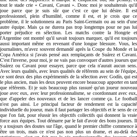
tout le stade crie « Cavani, Cavani ». Donc moi je souhaiterais qu'il
joue parce que je suis sûr que c'est ce que lui désire. Il est
professionnel, plein d'humilité, comme il est, et je crois que ce
problème, il le solutionnera au Paris Saint-Germain ou au sein d'une
autre équipe. Mais ça ne durera pas trop longtemps pour ne pas lui
porter préjudice en sélection. Les matchs contre la Hongrie et
l'Argentine ont montré qu'il savait toujours marquer, qu'il est toujours
aussi important même en revenant d'une longue blessure. Vous, les
journalistes, m'avez souvent demandé après la Coupe du Monde et la
Copa América si j'avais pensé aux remplaçants de Suárez et Cavani.
C'est l'inverse, pour moi, je ne vais pas convoquer d'autres joueurs que
Suárez ou Cavani pour essayer, parce que cela n'aurait aucun sens.
Avec leurs qualités, avec leurs qualités de référents au sein de l'équipe,
ce sont deux des plus expérimentés de la sélection avec Godín, qui est
le plus ancien, mais les deux peuvent encore beaucoup apporter en tant
que référents. Et je suis beaucoup plus rassuré qu'un joueur nouveau
joue avec eux, avec leur professionnalisme, se coordonnant avec eux,
que d'appeler des nouveaux et de les lancer comme ça. Le football
n'est pas ainsi. Le principal facteur de rendement est la capacité
individuelle du joueur, mais il faut partager les objectifs et le sens de ce
que l'on fait, pour réussir les objectifs collectifs qui donnent la vraie
force aux équipes. Tout démarre par le fait d'avoir des bons joueurs. Il
y a toujours des doutes sur l'âge, quand le premier chiffre commence à
être un trois, mais ce n'est pas non plus un drame, et au-delà des