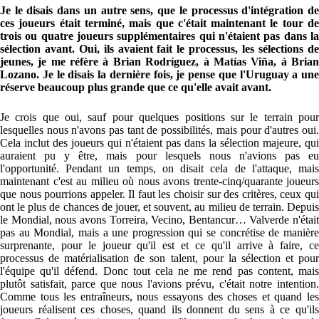
Je le disais dans un autre sens, que le processus d'intégration de
ces joueurs était terminé, mais que c'était maintenant le tour de
trois ou quatre joueurs supplémentaires qui n'étaient pas dans la
sélection avant. Oui, ils avaient fait le processus, les sélections de
jeunes, je me réfère à Brian Rodríguez, à Matías Viña, à Brian
Lozano. Je le disais la dernière fois, je pense que l'Uruguay a une
réserve beaucoup plus grande que ce qu'elle avait avant.
Je crois que oui, sauf pour quelques positions sur le terrain pour
lesquelles nous n'avons pas tant de possibilités, mais pour d'autres oui.
Cela inclut des joueurs qui n'étaient pas dans la sélection majeure, qui
auraient pu y être, mais pour lesquels nous n'avions pas eu
l'opportunité. Pendant un temps, on disait cela de l'attaque, mais
maintenant c'est au milieu où nous avons trente-cinq/quarante joueurs
que nous pourrions appeler. Il faut les choisir sur des critères, ceux qui
ont le plus de chances de jouer, et souvent, au milieu de terrain. Depuis
le Mondial, nous avons Torreira, Vecino, Bentancur… Valverde n'était
pas au Mondial, mais a une progression qui se concrétise de manière
surprenante, pour le joueur qu'il est et ce qu'il arrive à faire, ce
processus de matérialisation de son talent, pour la sélection et pour
l'équipe qu'il défend. Donc tout cela ne me rend pas content, mais
plutôt satisfait, parce que nous l'avions prévu, c'était notre intention.
Comme tous les entraîneurs, nous essayons des choses et quand les
joueurs réalisent ces choses, quand ils donnent du sens à ce qu'ils