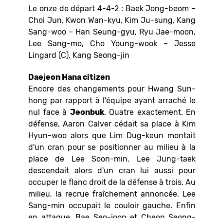
Le onze de départ 4-4-2 : Baek Jong-beom –
Choi Jun, Kwon Wan-kyu, Kim Ju-sung, Kang
Sang-woo – Han Seung-gyu, Ryu Jae-moon,
Lee Sang-mo, Cho Young-wook – Jesse
Lingard (C), Kang Seong-jin
Daejeon Hana citizen
Encore des changements pour Hwang Sun-
hong par rapport à l'équipe ayant arraché le
nul face à
Jeonbuk
. Quatre exactement. En
défense, Aaron Calver cédait sa place à Kim
Hyun-woo alors que Lim Dug-keun montait
d'un cran pour se positionner au milieu à la
place de Lee Soon-min. Lee Jung-taek
descendait alors d'un cran lui aussi pour
occuper le flanc droit de la défense à trois. Au
milieu, la recrue fraîchement annoncée, Lee
Sang-min occupait le couloir gauche. Enfin
en attaque, Bae Seo-joon et Cheon Seong-