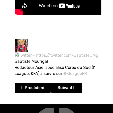
Baptiste Mourigal
Rédacteur Asie, spécialisé Corée du Sud (K
League, KFA) à suivre sur
@KleagueFR
Article précédent : Corée du Sud – K League 2024
Article suivant : Corée du Su
Précédent
Suivant