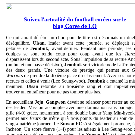
Suivez l'actualité du football coréen sur le
blog Corée de LO
Ce qui aurait dû être un choc pour le titre est désormais un duel
déséquilibré.
Ulsan
, leader avant cette journée, se déplaçait s
pelouse de
Jeonbuk
, avant-dernier. Pendant une période, les
équipes se sont rendu coup pour coup avant que les
Tigre
disparaissent lors du second acte. Sous l'impulsion de sa recrue An
(un but et une passe décisive),
Jeonbuk
sort victorieux de l'affront
des deux grands. Une victoire de prestige qui permet aux
G
Warriors
de prendre la dixième place du classement. Avec ses nouv
recrues et celles à venir (Lee Seung-woo),
Jeonbuk
a entamé la mi
maintien.
Ulsan
retombe au troisième rang et doit impérative
trouver un entraîneur pour ne pas tomber plus bas.
En accueillant
Jeju
,
Gangwon
devait se relancer pour rester au co
des leader. Mission accomplie avec une domination sans partage
gifle (4-0) grâce, notamment, à son double buteur Yang Min-hyeok
permet aux
Bears
de n'être qu'à trois points du leader au soir de 
vingt-quatrième journée. Le
Suwon FC
s'est également promené, f
Incheon. Un score fleuve (1-4) pour les adieux à Lee Seung-woo 
annoncé son départ aux supporters. Le
Suwon FC
est cinquièm