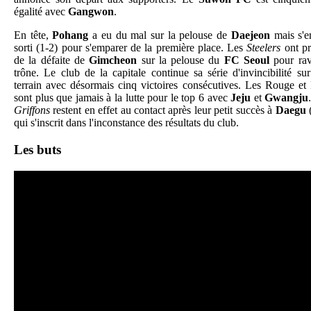
égalité avec
Gangwon
.
En tête,
Pohang
a eu du mal sur la pelouse de
Daejeon
mais s'e
sorti (1-2) pour s'emparer de la première place. Les
Steelers
ont pr
de la défaite de
Gimcheon
sur la pelouse du
FC Seoul
pour rav
trône. Le club de la capitale continue sa série d'invincibilité su
terrain avec désormais cinq victoires consécutives. Les Rouge et
sont plus que jamais à la lutte pour le top 6 avec
Jeju
et
Gwangju
Griffons
restent en effet au contact après leur petit succès à
Daegu
(
qui s'inscrit dans l'inconstance des résultats du club.
Les buts