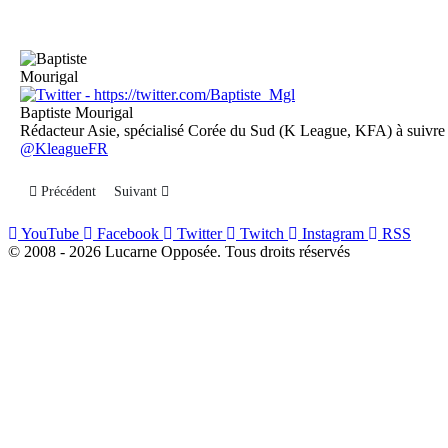
Baptiste Mourigal
Rédacteur Asie, spécialisé Corée du Sud (K League, KFA) à suivre
@KleagueFR
Article précédent : Corée du Sud – K League 2024 : le récap de la J25
Article suivant : Corée du Sud – K League 2024 : le récap 
Précédent
Suivant
YouTube
Facebook
Twitter
Twitch
Instagram
RSS
© 2008 - 2026 Lucarne Opposée. Tous droits réservés