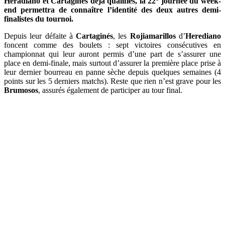
Heradiano et Cartaginés dejà qualifiés, la 22
journée du week-
end permettra de connaître l’identité des deux autres demi-
finalistes du tournoi.
Depuis leur défaite à
Cartaginés
, les
Rojiamarillos
d’
Herediano
foncent comme des boulets : sept victoires consécutives en
championnat qui leur auront permis d’une part de s’assurer une
place en demi-finale, mais surtout d’assurer la première place prise à
leur dernier bourreau en panne sèche depuis quelques semaines (4
points sur les 5 derniers matchs). Reste que rien n’est grave pour les
Brumosos
, assurés également de participer au tour final.