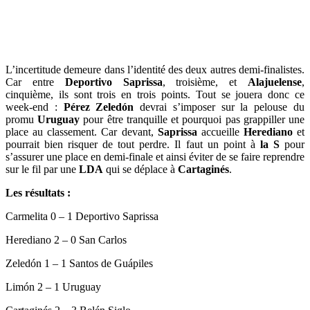
L’incertitude demeure dans l’identité des deux autres demi-finalistes.
Car entre
Deportivo
Saprissa
, troisième, et
Alajuelense
,
cinquième, ils sont trois en trois points. Tout se jouera donc ce
week-end :
Pérez
Zeledón
devrai s’imposer sur la pelouse du
promu
Uruguay
pour être tranquille et pourquoi pas grappiller une
place au classement. Car devant,
Saprissa
accueille
Herediano
et
pourrait bien risquer de tout perdre. Il faut un point à
la S
pour
s’assurer une place en demi-finale et ainsi éviter de se faire reprendre
sur le fil par une
LDA
qui se déplace à
Cartaginés
.
Les résultats :
Carmelita 0 – 1 Deportivo Saprissa
Herediano 2 – 0 San Carlos
Zeledón 1 – 1 Santos de Guápiles
Limón 2 – 1 Uruguay