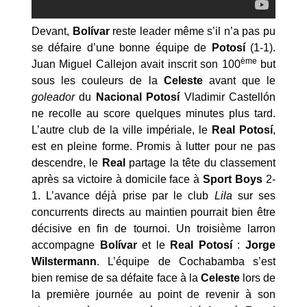
Devant,
Bolívar
reste leader même s’il n’a pas pu
se défaire d’une bonne équipe de
Potosí
(1-1).
ème
Juan Miguel Callejon avait inscrit son 100
but
sous les couleurs de la
Celeste
avant que le
goleador
du
Nacional Potosí
Vladimir Castellón
ne recolle au score quelques minutes plus tard.
L’autre club de la ville impériale, le
Real Potosí
,
est en pleine forme. Promis à lutter pour ne pas
descendre, le
Real
partage la tête du classement
après sa victoire à domicile face à
Sport Boys
2-
1. L’avance déjà prise par le club
Lila
sur ses
concurrents directs au maintien pourrait bien être
décisive en fin de tournoi. Un troisième larron
accompagne
Bolívar
et le
Real Potosí
:
Jorge
Wilstermann
. L’équipe de Cochabamba s’est
bien remise de sa défaite face à la
Celeste
lors de
la première journée au point de revenir à son