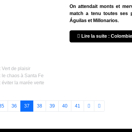
On attendait monts et merv
match a tenu toutes ses p
Águilas et Millonarios.
Lire la suite : Colombi
Vert de plaisir
 le chaos à Santa Fe
éviter la marée verte
35
36
37
38
39
40
41