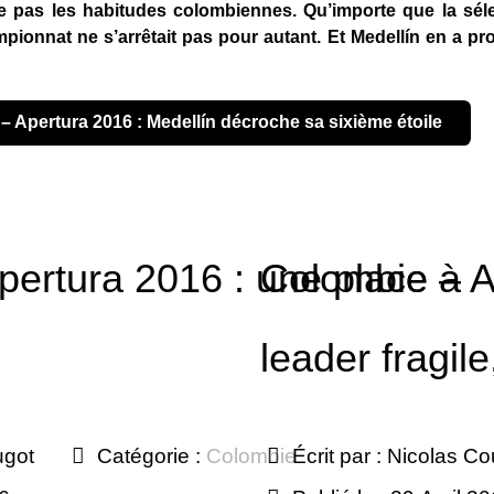
pas les habitudes colombiennes. Qu’importe que la sél
ionnat ne s’arrêtait pas pour autant. Et Medellín en a profit
 – Apertura 2016 : Medellín décroche sa sixième étoile
pertura 2016 : une place à
Colombie – A
leader fragile
ugot
Catégorie :
Colombie
Écrit par :
Nicolas Co