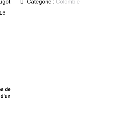
ugot
Catégorie :
Colombie
016
es de
 d’un