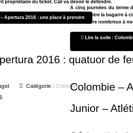
propriétaire du ticket, Cali va devoir le défendre.
A cinq journées du terme de
vérités. Entre la bagarre à c
e – Apertura 2016 : une place à prendre
sont encore nombreux à nou
Lire la suite : Colombie – Apertura 2016 : Millonarios leader fragile, Cortuluá invité
ertura 2016 : quatuor de fe
Colombie – A
ugot
Catégorie :
Colombie
16
Junior – Atlé