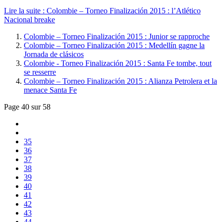
Lire la suite : Colombie – Torneo Finalización 2015 : l’Atlético
Nacional breake
Colombie – Torneo Finalización 2015 : Junior se rapproche
Colombie – Torneo Finalización 2015 : Medellín gagne la
Jornada de clásicos
Colombie - Torneo Finalización 2015 : Santa Fe tombe, tout
se resserre
Colombie – Torneo Finalización 2015 : Alianza Petrolera et la
menace Santa Fe
Page 40 sur 58
35
36
37
38
39
40
41
42
43
44