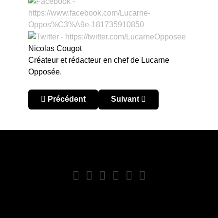
Nicolas Cougot
Créateur et rédacteur en chef de Lucarne
Opposée.
Article précédent : Pérou – Descentralizado 2016 
Article suivant : Pérou – Des
Précédent
Suivant