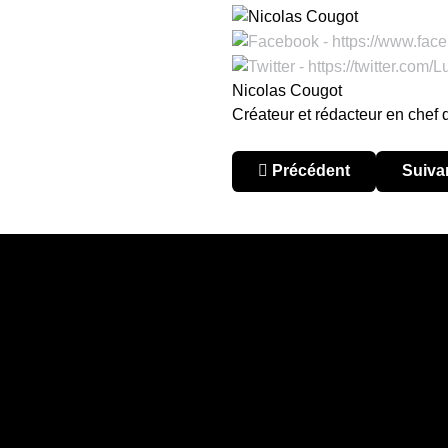
Nicolas Cougot
Créateur et rédacteur en chef
Article précédent : Tourn
Articl
Précédent
Suiva