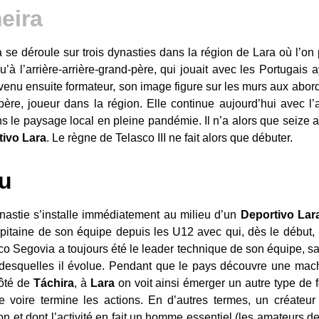
a se déroule sur trois dynasties dans la région de Lara où l’
squ’à l’arrière-arrière-grand-père, qui jouait avec les Portugai
enu ensuite formateur, son image figure sur les murs aux abord
ère, joueur dans la région. Elle continue aujourd’hui avec l’arr
 le paysage local en pleine pandémie. Il n’a alors que seize a
tivo
Lara
. Le règne de Telasco III ne fait alors que débuter.
eu
nastie s’installe immédiatement au milieu d’un
Deportivo Lar
capitaine de son équipe depuis les U12 avec qui, dès le début, i
sco Segovia a toujours été le leader technique de son équipe, sa 
n desquelles il évolue. Pendant que le pays découvre une mac
ôté de
T
áchira
, à
Lara
on voit ainsi émerger un autre type de fo
lance voire termine les actions. En d’autres termes, un créat
 et dont l’activité en fait un homme essentiel (les amateurs de f