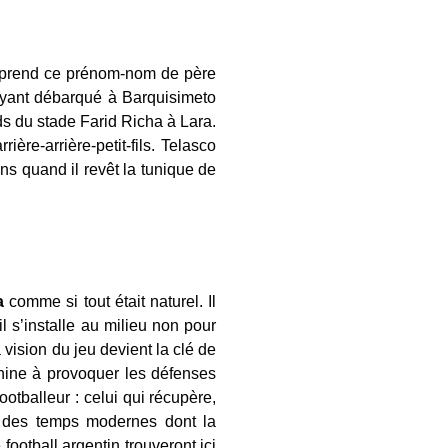
on prend ce prénom-nom de père
s ayant débarqué à Barquisimeto
s du stade Farid Richa à Lara.
ière-arrière-petit-fils. Telasco
ns quand il revêt la tunique de
a
comme si tout était naturel. Il
l s’installe au milieu non pour
vision du jeu devient la clé de
hine à provoquer les défenses
otballeur : celui qui récupère,
eur des temps modernes dont la
ootball argentin trouveront ici