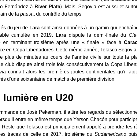
nzo Fernández à
River Plate
). Mais, Segovia est aussi et surt
cain de la
pausa
, du contrôle du temps.
clés du jeu de
Lara
sont ainsi données à un gamin qui enchaîne
table cumulée en 2019,
Lara
dispute la demi-finale du
Cla
te en terminant troisième après une « finale » face à
Cara
ce en Copa Libertadores. Cette même année, Telasco Segovia e
e plus de minutes au cours de l’année civile sur toute la p
e club dispute ainsi trois fois consécutivement la Copa Libe
via connait alors les premières joutes continentales qu’il a
rès d’une soixantaine de matchs de première division.
 lumière en U20
ommande de José Pekerman, il attire les regards du sélectionne
lorsqu’il entre en même temps que Yerson Chacón pour particip
. Reste que Telasco est principalement appelé à prendre les r
 les traces de celle de 2017, troisième du
Sudamericano
puis