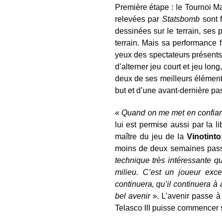
Première étape : le Tournoi Ma
relevées par
Statsbomb
sont f
dessinées sur le terrain, ses 
terrain. Mais sa performance
yeux des spectateurs présents 
d’alterner jeu court et jeu lon
deux de ses meilleurs élémen
but et d’une avant-dernière pass
«
Quand on me met en confianc
lui est permise aussi par la l
maître du jeu de la
Vinotinto
moins de deux semaines passé
technique très intéressante qui
milieu. C’est un joueur exce
continuera, qu’il continuera à 
bel avenir
». L’avenir passe à
Telasco III puisse commencer s