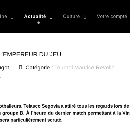
ine
Actualité
Culture
Votre compte
L’EMPEREUR DU JEU
ugot
Catégorie :
Tournoi Maurice Revello
2
tballeurs, Telasco Segovia a attiré tous les regards lors de
groupe B. À l’heure du dernier match permettant à la Vin
 sera particulièrement scruté.