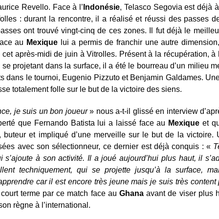
urice Revello. Face à l’
Indonésie
, Telasco Segovia est déjà à
olles : durant la rencontre, il a réalisé et réussi des passes d
passes ont trouvé vingt-cinq de ces zones. Il fut déjà le meille
 face au
Mexique
lui a permis de franchir une autre dimension,
cet après-midi de juin à Vitrolles. Présent à la récupération, à 
g, se projetant dans la surface, il a été le bourreau d’un milieu 
ts dans le tournoi, Eugenio Pizzuto et Benjamin Galdames. Une
e totalement folle sur le but de la victoire des siens.
e, je suis un bon joueur
» nous a-t-il glissé en interview d’ap
iberté que Fernando Batista lui a laissé face au
Mexique
et qu
, buteur et impliqué d’une merveille sur le but de la victoire.
es avec son sélectionneur, ce dernier est déjà conquis : «
T
 s’ajoute à son activité. Il a joué aujourd’hui plus haut, il s’
llent techniquement, qui se projette jusqu’à la surface, ma
apprendre car il est encore très jeune mais je suis très content 
 court terme par ce match face au
Ghana
avant de viser plus h
on règne à l’international.