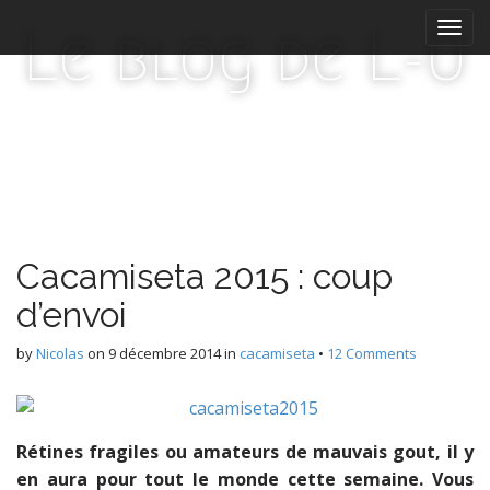
M
S
Le blog de L-O
k
a
i
i
p
n
t
m
o
e
c
n
o
n
u
t
e
Cacamiseta 2015 : coup
n
t
d’envoi
by
Nicolas
on
9 décembre 2014
in
cacamiseta
•
12 Comments
Rétines fragiles ou amateurs de mauvais gout, il y
en aura pour tout le monde cette semaine. Vous