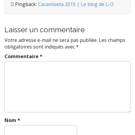
Pingback:
Cacamiseta 2015 | Le blog de L-O
i
g
a
Laisser un commentaire
t
i
Votre adresse e-mail ne sera pas publiée.
Les champs
o
obligatoires sont indiqués avec
*
n
Commentaire
*
Nom
*