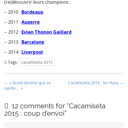
(re)découvrir leurs champions :
– 2010 :
Bordeaux
– 2011 :
Auxerre
– 2012 :
Evian Thonon Gaillard
– 2013 :
Barcelone
– 2014 :
Liverpool
Tags:
cacamiseta 2015
P
← « Brasil decime que se
Cacamiseta 2015 : les fluos →
siente…. »
o
s
t
12 comments for “
Cacamiseta
n
2015 : coup d’envoi
”
a
v