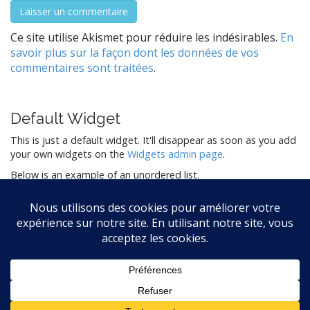
Ce site utilise Akismet pour réduire les indésirables.
En
savoir plus sur la façon dont les données de vos
commentaires sont traitées
.
Default Widget
This is just a default widget. It'll disappear as soon as you add
your own widgets on the
Widgets admin page
.
Below is an example of an unordered list.
List item one
List item two
List item three
List item four
Copyright © 2026
Le blog de L-O
. All Rights Reserved.