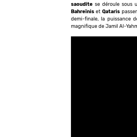
saoudite
se déroule sous un
Bahreïnis
et
Qataris
passen
demi-finale, la puissance de
magnifique de Jamil Al-Yahm