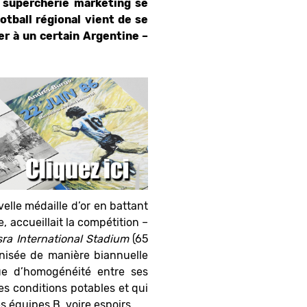
a supercherie marketing se
otball régional vient de se
ier à un certain Argentine –
lle médaille d’or en battant
e, accueillait la compétition –
ra International Stadium
(65
nisée de manière biannuelle
e d’homogénéité entre ses
des conditions potables et qui
 équipes B, voire espoirs.