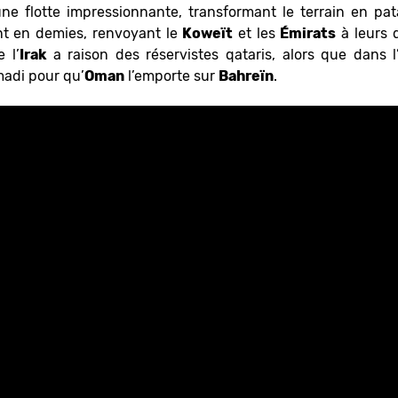
e flotte impressionnante, transformant le terrain en pat
t en demies, renvoyant le
Koweït
et les
É
mirats
à leurs 
 l’
Irak
a raison des réservistes qataris, alors que dans l
adi pour qu’
Oman
l’emporte sur
Bahreïn
.