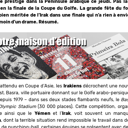
de prestige dans la Péninsule arabique ce jeudi. Pas l
en la finale de la Coupe du Golfe. La grande fête du fo
ien méritée de l’Irak dans une finale qui n’a rien à env
émoin d’un drame. Résumé.
nattendu en Coupe d’Asie, les
Irakiens
décrochent une nouve
est. Basra, ville portuaire donnant sur le Golfe arabo-persiqu
epuis 1979 – dans ses deux stades flambants neufs, le
Bas
Olympic Stadium
(30 000 places). Cette compétition, orga
fe ainsi que le
Yémen
et l’
Irak
, voit souvent un manqu
n
, dont la terrible situation rend impossible le travail dans 
 de punching-ball, certaines équipes se présentent avec des