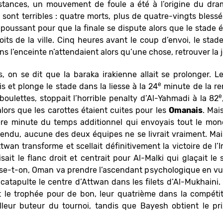
nstances, un mouvement de foule a été à l’origine du dra
ont terribles : quatre morts, plus de quatre-vingts blessé
s poussant pour que la finale se dispute alors que le stade é
oits de la ville. Cinq heures avant le coup d’envoi, le stade
s l’enceinte n’attendaient alors qu’une chose, retrouver la j
 on se dit que la baraka irakienne allait se prolonger. L
e
s et plonge le stade dans la liesse à la 24
minute de la re
e
boulettes, stoppait l’horrible penalty d’Al-Yahmadi à la 82
alors que les carottes étaient cuites pour les
Omanais
. Mai
re minute du temps additionnel qui envoyais tout le mon
tendu, aucune des deux équipes ne se livrait vraiment. Mai
ttwan transforme et scellait définitivement la victoire de l
isait le flanc droit et centrait pour Al-Malki qui glaçait l
nse-t-on, Oman va prendre l’ascendant psychologique en vue
catapulte le centre d’Attwan dans les filets d’Al-Mukhaini. 
 le trophée pour de bon, leur quatrième dans la compétit
leur buteur du tournoi, tandis que Bayesh obtient le 