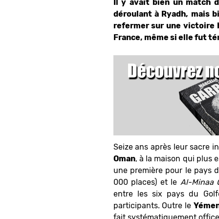
Il y avait bien un match 
déroulant à Ryadh, mais bi
refermer sur une victoire b
France, même si elle fut t
Seize ans après leur sacre i
Oman
, à la maison qui plus 
une première pour le pays d
000 places) et le
Al-Minaa 
entre les six pays du Gol
participants. Outre le
Yéme
fait systématiquement office