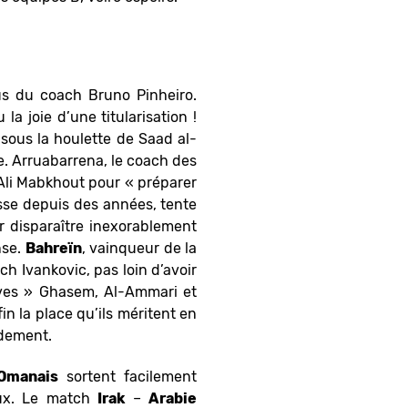
us du coach Bruno Pinheiro.
 joie d’une titularisation !
 sous la houlette de Saad al-
e. Arruabarrena, le coach des
 Ali Mabkhout pour « préparer
asse depuis des années, tente
r disparaître inexorablement
nse.
Bahreïn
, vainqueur de la
h Ivankovic, pas loin d’avoir
aves » Ghasem, Al-Ammari et
 la place qu’ils méritent en
idement.
Omanais
sortent facilement
eux. Le match
Irak
–
Arabie