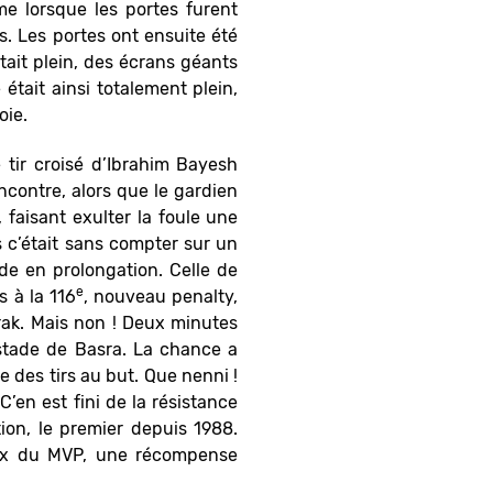
me lorsque les portes furent
s. Les portes ont ensuite été
tait plein, des écrans géants
 était ainsi totalement plein,
oie.
e tir croisé d’Ibrahim Bayesh
ncontre, alors que le gardien
, faisant exulter la foule une
s c’était sans compter sur un
de en prolongation. Celle de
e
s à la 116
, nouveau penalty,
’Irak. Mais non ! Deux minutes
e stade de Basra. La chance a
 des tirs au but. Que nenni !
C’en est fini de la résistance
ion, le premier depuis 1988.
prix du MVP, une récompense