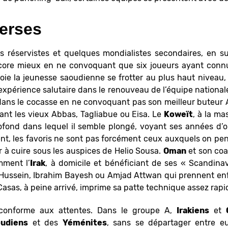
erses
 réservistes et quelques mondialistes secondaires, en s
core mieux en ne convoquant que six joueurs ayant connu la
ie la jeunesse saoudienne se frotter au plus haut niveau,
xpérience salutaire dans le renouveau de l’équipe national
t dans le cocasse en ne convoquant pas son meilleur buteur
nnant les vieux Abbas, Tagliabue ou Eisa. Le
Koweït
, à la m
ofond dans lequel il semble plongé, voyant ses années d’o
ent, les favoris ne sont pas forcément ceux auxquels on pe
r à cuire sous les auspices de Helio Sousa.
Oman
et son coac
mment l’
Irak
, à domicile et bénéficiant de ses « Scandin
ssein, Ibrahim Bayesh ou Amjad Attwan qui prennent enfin
Casas, à peine arrivé, imprime sa patte technique assez rap
conforme aux attentes. Dans le groupe A,
Irakiens
et
udiens
et des
Yéménites
, sans se départager entre 