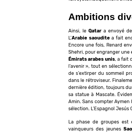
Ambitions div
Ainsi, le
Qatar
a envoyé des
L’
Arabie
saoudite
a fait en
Encore une fois, Renard envo
Shehri, pour engranger une e
É
mirats arabes unis
, a fai
l’avenir », tout en sélectio
de s’extirper du sommeil pr
dans le rétroviseur. Finalem
dernière édition, toujours du
sa statue à Mascate. Évide
Amin. Sans compter Aymen Hu
sélection. L’Espagnol Jesús 
La phase de groupes est 
vainqueurs des jeunes
Sao