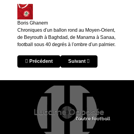
Boris Ghanem
Chroniques d'un ballon rond au Moyen-Orient,
de Beyrouth à Baghdad, de Manama à Sanaa,
football sous 40 degrés à l'ombre d'un palmier.
Article précédent : On a assisté à DPMM – Albire
Article suivant : AFC Champi
Précédent
Suivant