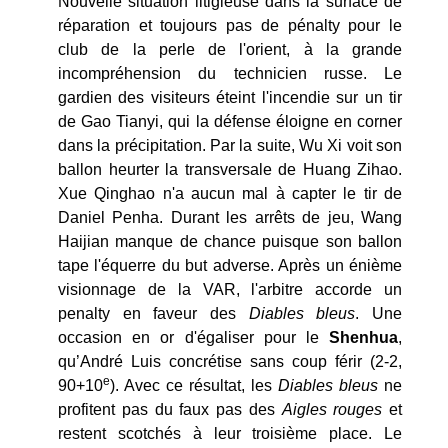
Nouvelle situation litigieuse dans la surface de
réparation et toujours pas de pénalty pour le
club de la perle de l'orient, à la grande
incompréhension du technicien russe. Le
gardien des visiteurs éteint l'incendie sur un tir
de Gao Tianyi, qui la défense éloigne en corner
dans la précipitation. Par la suite, Wu Xi voit son
ballon heurter la transversale de Huang Zihao.
Xue Qinghao n'a aucun mal à capter le tir de
Daniel Penha. Durant les arrêts de jeu, Wang
Haijian manque de chance puisque son ballon
tape l'équerre du but adverse. Après un énième
visionnage de la VAR, l'arbitre accorde un
penalty en faveur des
Diables bleus
. Une
occasion en or d'égaliser pour le
Shenhua
,
qu’André Luis concrétise sans coup férir (2-2,
e
90+10
). Avec ce résultat, les
Diables bleus
ne
profitent pas du faux pas des
Aigles rouges
et
restent scotchés à leur troisième place. Le