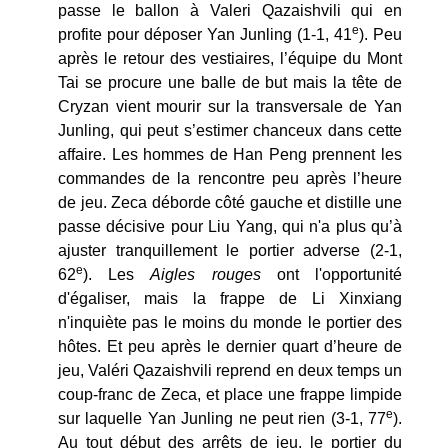
passe le ballon à Valeri Qazaishvili qui en
e
profite pour déposer Yan Junling (1-1, 41
). Peu
après le retour des vestiaires, l’équipe du Mont
Tai se procure une balle de but mais la tête de
Cryzan vient mourir sur la transversale de Yan
Junling, qui peut s’estimer chanceux dans cette
affaire. Les hommes de Han Peng prennent les
commandes de la rencontre peu après l’heure
de jeu. Zeca déborde côté gauche et distille une
passe décisive pour Liu Yang, qui n'a plus qu’à
ajuster tranquillement le portier adverse (2-1,
e
62
). Les
Aigles rouges
ont l'opportunité
d'égaliser, mais la frappe de Li Xinxiang
n'inquiète pas le moins du monde le portier des
hôtes. Et peu après le dernier quart d’heure de
jeu, Valéri Qazaishvili reprend en deux temps un
coup-franc de Zeca, et place une frappe limpide
e
sur laquelle Yan Junling ne peut rien (3-1, 77
).
Au tout début des arrêts de jeu, le portier du