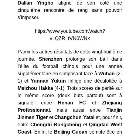
Dalian Yingbo
aligne de son côté une
cinquième rencontre de rang sans pouvoir
s'imposer.
https://www.youtube.com/watch?
v=QZR_rVN0WNk
Parmi les autres résultats de cette vingt-huitième
journée,
Shenzhen
prolonge son bail dans
l'élite du football chinois pour une année
supplémentaire en s'imposant face à
Wuhan
(2-
1) et
Yunnan Yukun
inflige une déculottée à
Meizhou Hakka
(4-1). Trois scores de parité sur
le même score (deux buts partout) sont à
signaler entre
Henan FC
et
Zhejiang
Professionnal
, mais aussi entre
Tianjin
Jinmen Tiger
et
Changchun Yatai
et, pour finir,
entre
Chengdu Rongcheng
et
Qingdao West
Coast
. Enfin, le
Beijing Guoan
semble être en