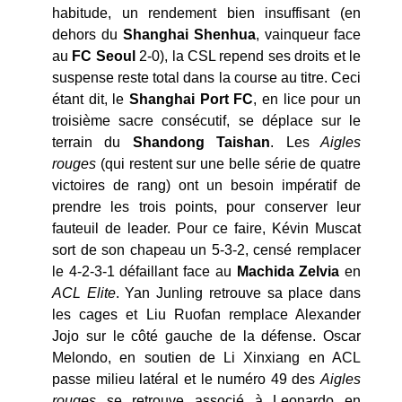
habitude, un rendement bien insuffisant (en
dehors du
Shanghai Shenhua
, vainqueur face
au
FC Seoul
2-0), la CSL repend ses droits et le
suspense reste total dans la course au titre. Ceci
étant dit, le
Shanghai Port FC
, en lice pour un
troisième sacre consécutif, se déplace sur le
terrain du
Shandong Taishan
. Les
Aigles
rouges
(qui restent sur une belle série de quatre
victoires de rang) ont un besoin impératif de
prendre les trois points, pour conserver leur
fauteuil de leader. Pour ce faire, Kévin Muscat
sort de son chapeau un 5-3-2, censé remplacer
le 4-2-3-1 défaillant face au
Machida Zelvia
en
ACL Elite
. Yan Junling retrouve sa place dans
les cages et Liu Ruofan remplace Alexander
Jojo sur le côté gauche de la défense. Oscar
Melondo, en soutien de Li Xinxiang en ACL
passe milieu latéral et le numéro 49 des
Aigles
rouges
se retrouve associé à Leonardo en