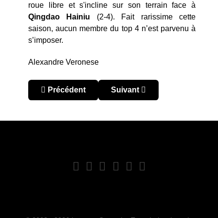
roue libre et s'incline sur son terrain face à
Qingdao Hainiu
(2-4). Fait rarissime cette
saison, aucun membre du top 4 n’est parvenu à
s’imposer.
Alexandre Veronese
Article précédent : Chine – Chinese Super League
Article suivant : Chine – Ch
Précédent
Suivant