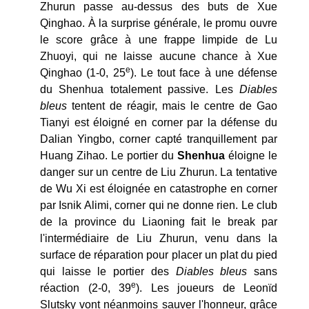
Zhurun passe au-dessus des buts de Xue
Qinghao. À la surprise générale, le promu ouvre
le score grâce à une frappe limpide de Lu
Zhuoyi, qui ne laisse aucune chance à Xue
e
Qinghao (1-0, 25
). Le tout face à une défense
du Shenhua totalement passive. Les
Diables
bleus
tentent de réagir, mais le centre de Gao
Tianyi est éloigné en corner par la défense du
Dalian Yingbo, corner capté tranquillement par
Huang Zihao. Le portier du
Shenhua
éloigne le
danger sur un centre de Liu Zhurun. La tentative
de Wu Xi est éloignée en catastrophe en corner
par Isnik Alimi, corner qui ne donne rien. Le club
de la province du Liaoning fait le break par
l'intermédiaire de Liu Zhurun, venu dans la
surface de réparation pour placer un plat du pied
qui laisse le portier des
Diables bleus
sans
e
réaction (2-0, 39
). Les joueurs de Leonïd
Slutsky vont néanmoins sauver l'honneur, grâce