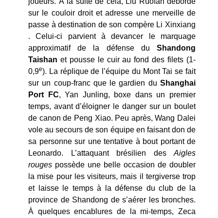
joueurs. À la suite de cela, Liu Ruofan déborde
sur le couloir droit et adresse une merveille de
passe à destination de son compère Li Xinxiang
. Celui-ci parvient à devancer le marquage
approximatif de la défense du
Shandong
Taishan
et pousse le cuir au fond des filets (1-
e
0,9
). La réplique de l’équipe du Mont Tai se fait
sur un coup-franc que le gardien du
Shanghai
Port FC
, Yan Junling, boxe dans un premier
temps, avant d’éloigner le danger sur un boulet
de canon de Peng Xiao. Peu après, Wang Dalei
vole au secours de son équipe en faisant don de
sa personne sur une tentative à bout portant de
Leonardo. L’attaquant brésilien des
Aigles
rouges
possède une belle occasion de doubler
la mise pour les visiteurs, mais il tergiverse trop
et laisse le temps à la défense du club de la
province de Shandong de s’aérer les bronches.
À quelques encablures de la mi-temps, Zeca