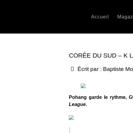
Accueil
Magaz
CORÉE DU SUD – K L
Écrit par :
Baptiste Mo
Pohang garde le rythme, Gw
League
.