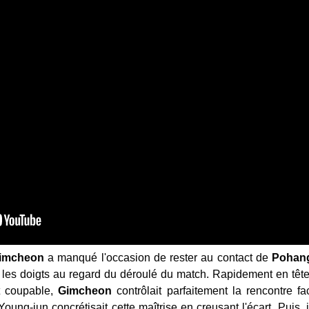
imcheon
a manqué l'occasion de rester au contact de
Pohan
e les doigts au regard du déroulé du match. Rapidement en tê
t coupable,
Gimcheon
contrôlait parfaitement la rencontre 
oung-jun concrétisait cette maîtrise en creusant l'écart. Puis, 