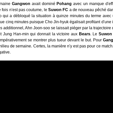
semaine
Gangwon
avait dominé
Pohang
avec un manque d'effi
e fois n'est pas coutume, le
Suwon FC
a de nouveau pêché dans 
 qui a débloqué la situation à quinze minutes du terme avec u
que cinq minutes puisque Cho Jin-hyuk égalisait profitant d'une i
additionnel, Ahn Joon-soo se laissait piéger par la trajectoire d
ait Jung Han-min qui donnait la victoire aux
Bears
. Le
Suwon
t impérativement se montrer plus tueur devant le but. Pour
Gan
ilieu de semaine. Certes, la manière n'y est pas pour ce match,
ative.