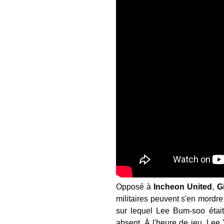
Opposé à
Incheon United
,
G
militaires peuvent s'en mordr
sur lequel Lee Bum-soo étai
absent. À l'heure de jeu, Lee Y