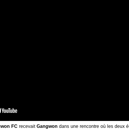
uwon FC
recevait
Gangwon
dans une rencontre où les deux éq