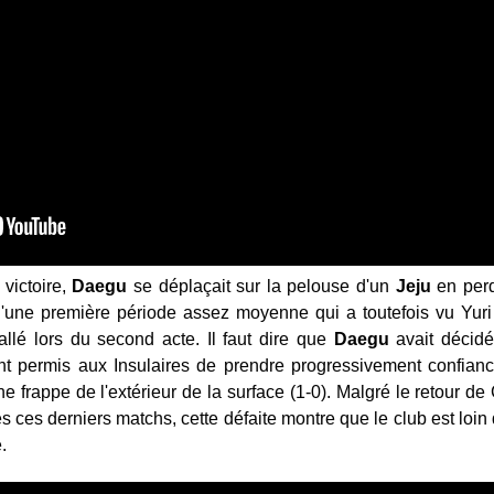
 victoire,
Daegu
se déplaçait sur la pelouse d'un
Jeju
en perd
une première période assez moyenne qui a toutefois vu Yuri
llé lors du second acte. Il faut dire que
Daegu
avait décidé
t permis aux Insulaires de prendre progressivement confiance
e frappe de l'extérieur de la surface (1-0). Malgré le retour d
s ces derniers matchs, cette défaite montre que le club est loin 
e.