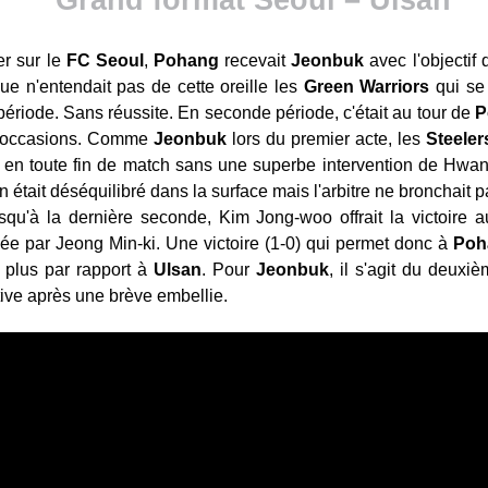
r sur le
FC Seoul
,
Pohang
recevait
Jeonbuk
avec l'objectif
e n'entendait pas de cette oreille les
Green Warriors
qui se 
ériode. Sans réussite. En seconde période, c'était au tour de
P
rs occasions. Comme
Jeonbuk
lors du premier acte, les
Steeler
ter en toute fin de match sans une superbe intervention de Hw
était déséquilibré dans la surface mais l'arbitre ne bronchait p
squ'à la dernière seconde, Kim Jong-woo offrait la victoire 
e par Jeong Min-ki. Une victoire (1-0) qui permet donc à
Poh
 plus par rapport à
Ulsan
. Pour
Jeonbuk
, il s'agit du deuxi
ve après une brève embellie.