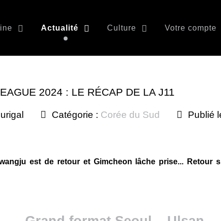
ine
Actualité
Culture
Votre compte
EAGUE 2024 : LE RÉCAP DE LA J11
urigal
Catégorie :
Corée du Sud
Publié l
angju est de retour et Gimcheon lâche prise... Retour 
Grand format Seoul – Ulsan