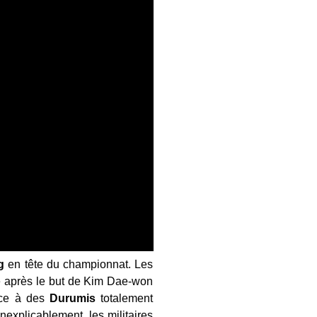
g
en tête du championnat. Les
te après le but de Kim Dae-won
face à des
Durumis
totalement
inexplicablement, les militaires