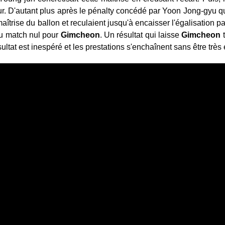
eur. D'autant plus après le pénalty concédé par Yoon Jong-gyu q
aîtrise du ballon et reculaient jusqu'à encaisser l'égalisation pa
du match nul pour
Gimcheon
. Un résultat qui laisse
Gimcheon
t
sultat est inespéré et les prestations s'enchaînent sans être trè