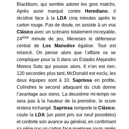
Blackburn, qui semble adorer les gros matchs.
Après avoir marqué contre
Herediano
, il
récidive face à la
LDA
cinq minutes après le
carton rouge. Pas de doute, on assiste à un vrai
Clásico
avec un scénario totalement incroyable,
ème
24
minute de jeu, Meneses le défenseur
central de
Los Manudos
égalise. Tout est
relancé. On pense alors que l’affaire va se
compliquer pour la S dans un Estadio Alejandro
Morera Soto qui pousse alors. Il n’en est rien.
120 secondes plus tard, McDonald est exclu, les
deux équipes sont à 10.
Saprissa
en profite,
Colindres le second attaquant du club donne
l’avantage aux siens. La deuxième mi-temps ne
sera pas à la hauteur de la première, le score
restera inchangé.
Saprissa
remporte le
Clásico
,
coule la
LDA
(un point pris sur neuf possibles)
et conforte son avance au général, en confirmant
sa série par un carton face quelques jours après