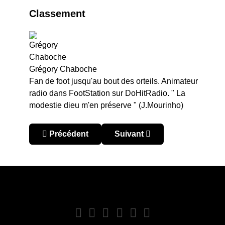
Classement
Grégory Chaboche
Fan de foot jusqu'au bout des orteils. Animateur
radio dans FootStation sur DoHitRadio. " La
modestie dieu m'en préserve " (J.Mourinho)
Article précédent : Costa Rica - Invierno 2016 :
Article suivant : Costa Rica 
Précédent
Suivant