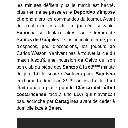
les minutes défilent plus le match est haché,
plus rien ne se passe et le
Deportivo
s’impose
et prend alors les commandes du tournoi. Avant
de confirmer lors de la journée suivante.
Saprissa
se déplace alors sur le terrain de
Santos de
Guápiles
. Dans un match fermé, peu
d'espaces, peu d'occasions, les joueurs de
Carlos Watson n'arrivent pas à trouver la clé du
match jusqu’à une incursion de Calvo qui sort
ème
son club du piège des
Santos
à la 68
minute
de jeu. 1-0 le score n'évoluera plus,
Saprissa
ème
enchaine la donc son 3
succès d'affilé. Tout
était donc en place pour le
Clásico del fútbol
costarricense
face à une
LDA
qui n’avançait
pas, accroché par
Cartaginés
avant de céder à
domicile face à
Belén
.