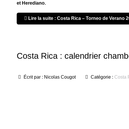
et Herediano.
Lire la suite : Costa Rica – Torneo de Verano 
Costa Rica : calendrier chamb
Écrit par :
Nicolas Cougot
Catégorie :
Costa 