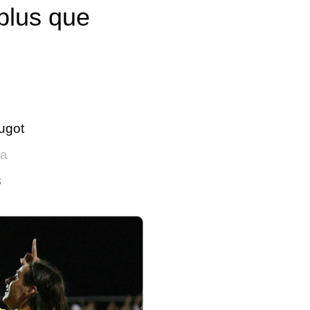
plus que
ugot
ca
3