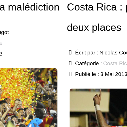
la malédiction
Costa Rica : 
deux places
ugot
a
Écrit par :
Nicolas Co
13
Catégorie :
Costa Ri
Publié le : 3 Mai 201