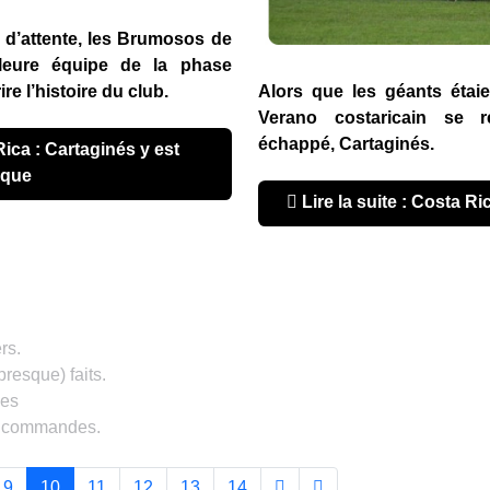
s d’attente, les Brumosos de
lleure équipe de la phase
re l’histoire du club.
Alors que les géants étaie
Verano costaricain se re
échappé, Cartaginés.
sque
Lire la suite : Costa Ri
rs.
presque) faits.
ces
es commandes.
9
10
11
12
13
14