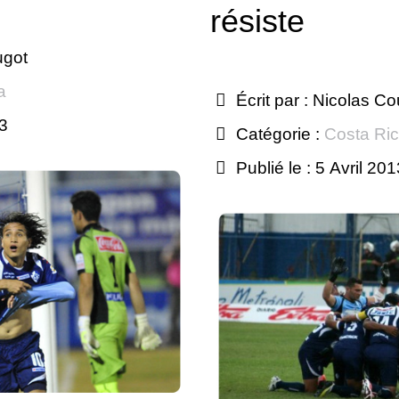
résiste
ugot
a
Écrit par :
Nicolas Co
13
Catégorie :
Costa Ri
Publié le : 5 Avril 20