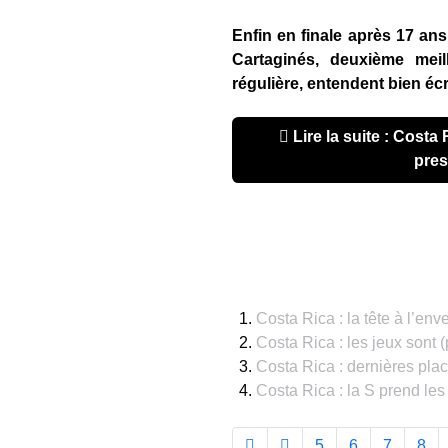
Enfin en finale après 17 an
Cartaginés, deuxième mei
régulière, entendent bien écri
Lire la suite : Costa Rica : Cartaginés y est
pre
Costa Rica : la tête à l’enve
Costa Rica : les jeux sont (
Costa Rica : dernières pla
Costa Rica : la S prend l
5
6
7
8