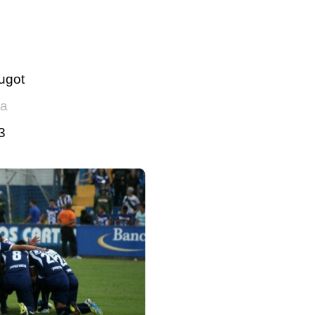
ugot
ca
13