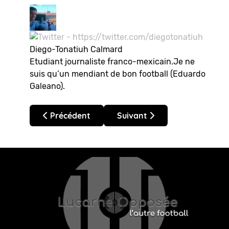
Diego-Tonatiuh Calmard
Etudiant journaliste franco-mexicain.Je ne
suis qu’un mendiant de bon football (Eduardo
Galeano).
Article précédent : Mexique – Clausura 2023 : no
Article suivant : Mexique – Ap
Précédent
Suivant