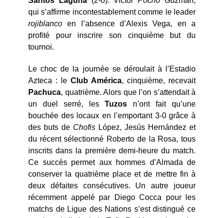
Santos Laguna
(2-0). Victor
Pocho
Guzmán,
qui s’affirme incontestablement comme le leader
rojiblanco
en l’absence d’Alexis Vega, en a
profité pour inscrire son cinquième but du
tournoi.
Le choc de la journée se déroulait à l’Estadio
Azteca : le
Club América
, cinquième, recevait
Pachuca
, quatrième. Alors que l’on s’attendait à
un duel serré, les
Tuzos
n’ont fait qu’une
bouchée des locaux en l’emportant 3-0 grâce à
des buts de
Chofis
López, Jesús Hernández et
du récent sélectionné Roberto de la Rosa, tous
inscrits dans la première demi-heure du match.
Ce succès permet aux hommes d’Almada de
conserver la quatrième place et de mettre fin à
deux défaites consécutives. Un autre joueur
récemment appelé par Diego Cocca pour les
matchs de Ligue des Nations s’est distingué ce