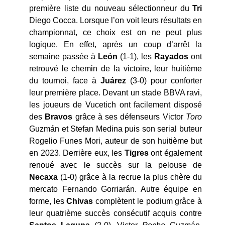
première liste du nouveau sélectionneur du
Tri
Diego Cocca. Lorsque l’on voit leurs résultats en
championnat, ce choix est on ne peut plus
logique. En effet, après un coup d’arrêt la
semaine passée à
León
(1-1), les
Rayados
ont
retrouvé le chemin de la victoire, leur huitième
du tournoi, face à
Juárez
(3-0) pour conforter
leur première place. Devant un stade BBVA ravi,
les joueurs de Vucetich ont facilement disposé
des
Bravos
grâce à ses défenseurs Victor
Toro
Guzmán et Stefan Medina puis son serial buteur
Rogelio Funes Mori, auteur de son huitième but
en 2023. Derrière eux, les
Tigres
ont également
renoué avec le succès sur la pelouse de
Necaxa
(1-0) grâce à la recrue la plus chère du
mercato Fernando Gorriarán. Autre équipe en
forme, les
Chivas
complètent le podium grâce à
leur quatrième succès consécutif acquis contre