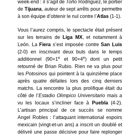
week-end : il s’agit de
Toño
Rodriguez, le portier
de
Tijuana
, auteur de sept arrêts pour permettre
à son équipe d’obtenir le nul contre l’
Atlas
(1-1).
Vous l’aurez compris, le spectacle était présent
sur les terrains de
Liga MX
, et notamment à
León. La
Fiera
s’est imposée contre
San Luis
(2-0) en inscrivant deux buts dans le temps
e
e
additionnel (90+1
et 90+4
) dont un petit
retourné de Brian Rubio. Rien ne va plus pour
les
Potosinos
qui pointent à la quinzième place
après quatre défaites lors des cinq derniers
matchs. La rencontre la plus prolifique était du
côté de l’
Estadio Olimpico Universitario
mais a
vu les locaux s’incliner face à
Puebla
(4-2).
L’artisan principal de ce succès se nomme
Angel Robles : l’attaquant international espoirs
mexicain (vingt-et-un ans) a inscrit un doublé et
délivré une passe décisive pour faire replonger