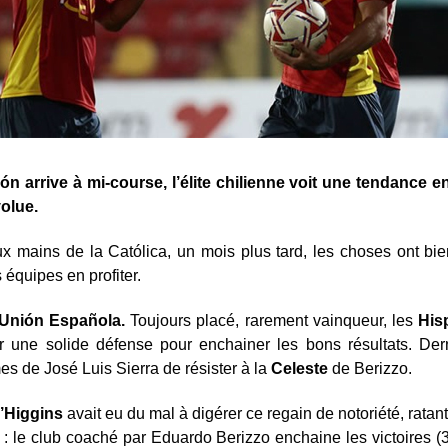
ón arrive à mi-course, l’élite chilienne voit une tendance e
volue.
ux mains de la Católica, un mois plus tard, les choses ont b
 équipes en profiter.
Unión Española.
Toujours placé, rarement vainqueur, les
His
ur une solide défense pour enchainer les bons résultats. Der
 de José Luis Sierra de résister à la
Celeste
de Berizzo.
’Higgins
avait eu du mal à digérer ce regain de notoriété, rata
 : le club coaché par Eduardo Berizzo enchaine les victoires (3 c