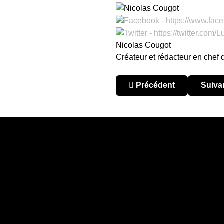
Nicolas Cougot
Créateur et rédacteur en chef
Article précédent : Chili 
Articl
Précédent
Suiva