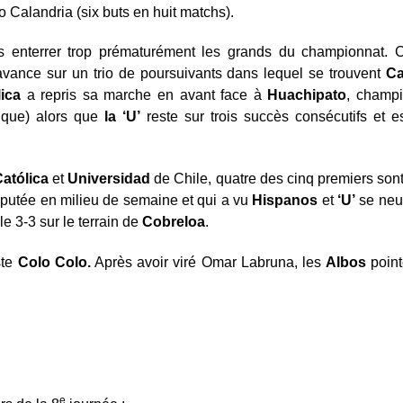
o Calandria (six buts en huit matchs).
s enterrer trop prématurément les grands du championnat. 
’avance sur un trio de poursuivants dans lequel se trouvent
Ca
ica
a repris sa marche en avant face à
Huachipato
, champi
ique) alors que
la ‘U’
reste sur trois succès consécutifs et 
atólica
et
Universidad
de Chile, quatre des cinq premiers son
putée en milieu de semaine et qui a vu
Hispanos
et
‘U’
se neut
le 3-3 sur le terrain de
Cobreloa
.
ste
Colo Colo.
Après avoir viré Omar Labruna, les
Albos
point
e