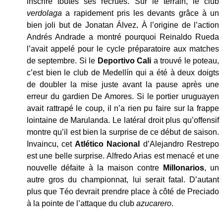
inscrire toutes ses recrues. Sur le terrain, le club
verdolaga
a rapidement pris les devants grâce à un
bien joli but de Jonatan Álvez
.
À l’origine de l’action
Andrés Andrade a montré pourquoi Reinaldo Rueda
l’avait appelé pour le cycle préparatoire aux matches
de septembre. Si le
Deportivo Cali
a trouvé le poteau,
c’est bien le club de Medellín qui a été à deux doigts
de doubler la mise juste avant la pause après une
erreur du gardien De Amores. Si le portier uruguayen
avait rattrapé le coup, il n’a rien pu faire sur la frappe
lointaine de Marulanda. Le latéral droit plus qu’offensif
montre qu’il est bien la surprise de ce début de saison.
Invaincu, cet
Atlético Nacional
d’Alejandro Restrepo
est une belle surprise. Alfredo Arias est menacé et une
nouvelle défaite à la maison contre
Millonarios
, un
autre gros du championnat, lui serait fatal. D’autant
plus que Téo devrait prendre place à côté de Preciado
à la pointe de l’attaque du club
azucarero
.