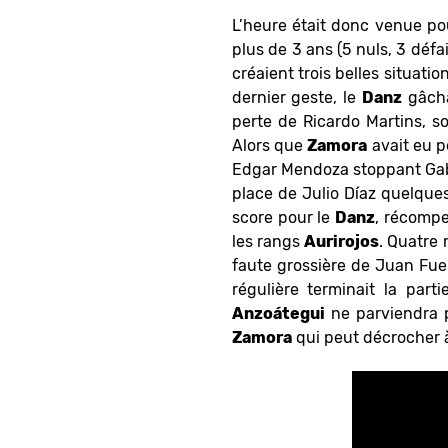
L’heure était donc venue po
plus de 3 ans (5 nuls, 3 déf
créaient trois belles situati
dernier geste, le
Danz
gâcha
perte de Ricardo Martins, so
Alors que
Zamora
avait eu p
Edgar Mendoza stoppant Gabri
place de Julio Díaz quelques 
score pour le
Danz
, récompe
les rangs
Aurirojos
. Quatre 
faute grossière de Juan Fu
régulière terminait la part
Anzoátegui
ne parviendra pa
Zamora
qui peut décrocher à