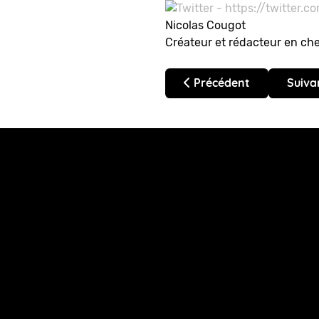
Nicolas Cougot
Créateur et rédacteur en ch
Article précédent : Venez
Artic
Précédent
Suiva