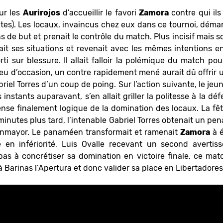
ur les
Aurirojos
d’accueillir le favori
Zamora
contre qui ils
aites). Les locaux, invaincus chez eux dans ce tournoi, déma
ons de but et prenait le contrôle du match. Plus incisif mais 
it ses situations et revenait avec les mêmes intentions e
rti sur blessure. Il allait falloir la polémique du match po
eu d’occasion, un contre rapidement mené aurait dû offrir 
el Torres d’un coup de poing. Sur l’action suivante, le jeun
instants auparavant, s’en allait griller la politesse à la d
nse finalement logique de la domination des locaux. La fêt
minutes plus tard, l’intenable Gabriel Torres obtenait un pe
enmayor. Le panaméen transformait et ramenait
Zamora
à é
ie en infériorité, Luis Ovalle recevant un second avertiss
s à concrétiser sa domination en victoire finale, ce match
 Barinas l’Apertura et donc valider sa place en Libertadores