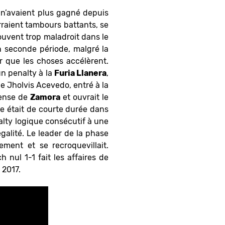
 n’avaient plus gagné depuis
rraient tambours battants, se
souvent trop maladroit dans le
n seconde période, malgré la
ur que les choses accélèrent.
un penalty à la
Furia Llanera
,
e Jholvis Acevedo, entré à la
éfense de
Zamora
et ouvrait le
e était de courte durée dans
nalty logique consécutif à une
galité. Le leader de la phase
ement et se recroquevillait.
 nul 1-1 fait les affaires de
 2017.