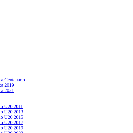
a Centenario
ca 2019
ca 2021
no U20 2011
no U20 2013
no U20 2015
no U20 2017
no U20 2019