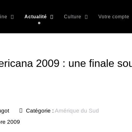
ine
Actualité
Culture
Votre compte
icana 2009 : une finale so
ugot
Catégorie :
Amérique du Sud
bre 2009