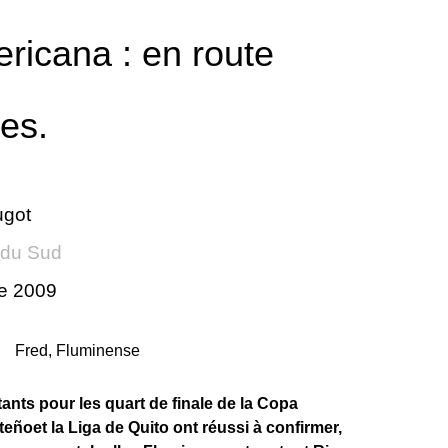
icana : en route
es.
ugot
 du Sud
re 2009
nts pour les quart de finale de la Copa
ñoet la Liga de Quito ont réussi à confirmer,