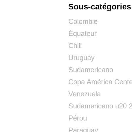
Sous-catégories
Colombie
Équateur
Chili
Uruguay
Sudamericano
Copa América Cente
Venezuela
Sudamericano u20 
Pérou
Paraguay