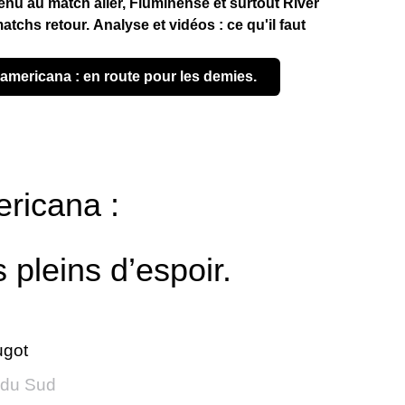
tenu au match aller, Fluminense et surtout River
matchs retour. Analyse et vidéos : ce qu'il faut
damericana : en route pour les demies.
ricana :
pleins d’espoir.
ugot
 du Sud