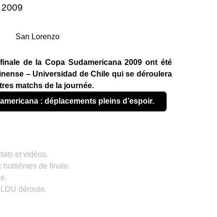
e 2009
 finale de la Copa Sudamericana 2009 ont été
inense – Universidad de Chile qui se déroulera
utres matchs de la journée.
damericana : déplacements pleins d’espoir.
ats et vidéos.
huitièmes de finale.
e.
 LDU déroule.