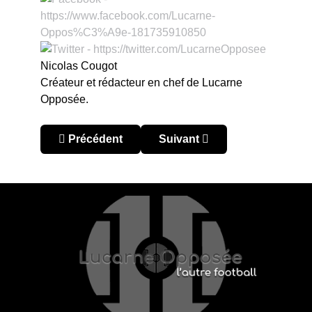
Nicolas Cougot
Créateur et rédacteur en chef de Lucarne
Opposée.
Article précédent : L’Australia Cup 2026 élimine
Article suivant : Chine : No
Précédent
Suivant