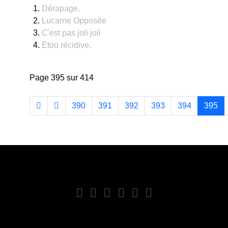
Dérapage.
Lucarne Opposée
C'est pas joli joli
Etoo récidive.
Page 395 sur 414
390
391
392
393
394
395