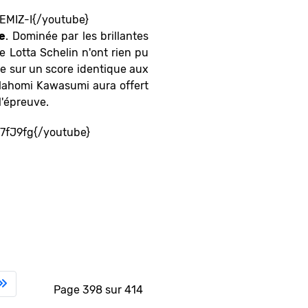
EMIZ-I{/youtube}
e
. Dominée par les brillantes
de Lotta Schelin n'ont rien pu
te sur un score identique aux
Nahomi Kawasumi aura offert
l'épreuve.
7fJ9fg{/youtube}
Page 398 sur 414