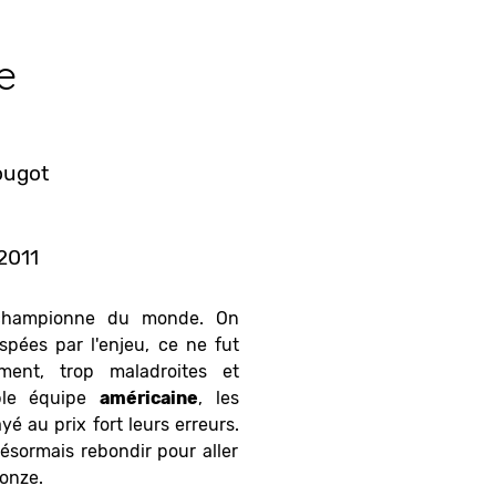
e
ougot
 2011
hampionne du monde. On
ispées par l'enjeu, ce ne fut
ment, trop maladroites et
ble équipe
américaine
, les
é au prix fort leurs erreurs.
désormais rebondir pour aller
onze.