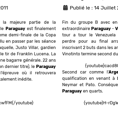
2011
Publié le : 14 Juillet
la majeure partie de la
Fin du groupe B avec en 
 le
Paraguay
est finalement
extraordinaire
Paraguay
-
V
ième demi-finale de la Copa
tour a tour le Venezuela 
allu en passer par les séance
perdre pour au final ar
quelle, Justo Villar, gardien
inscrivant 2 buts dans les ar
 le tir de Franklin Lucena. La
Vinotinto termine second d
une bagarre générale. 22 ans
{youtube}cacd8
n dernier titre), le
Paraguay
Second car comme l'
Arg
l'épreuve où il retrouvera
qualification en venant à 
talement inédite.
Neymar et Pato. Conséque
Paraguay
en quarts.
cwfFM{/youtube}
{youtube}H-rDg