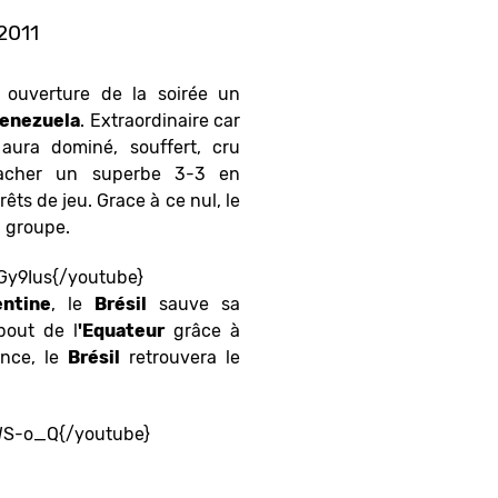
 2011
ouverture de la soirée un
enezuela
. Extraordinaire car
aura dominé, souffert, cru
racher un superbe 3-3 en
rêts de jeu. Grace à ce nul, le
u groupe.
Gy9Ius{/youtube}
entine
, le
Brésil
sauve sa
bout de l
'Equateur
grâce à
nce, le
Brésil
retrouvera le
WS-o_Q{/youtube}