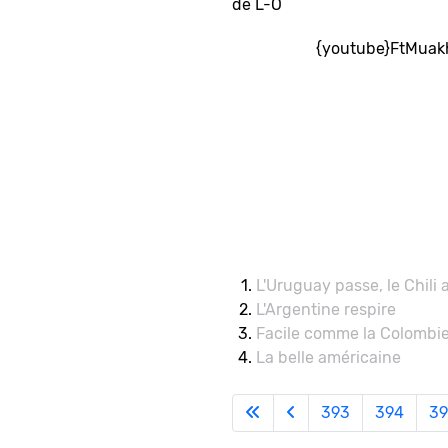
de L-O
{youtube}FtMuak
L'Uruguay passe, le Chili 
L'Argentine respire
Facile comme la Colombi
La belle américaine
393
394
39