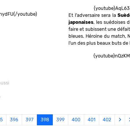
{youtube}AqL63
hydFU{/youtube}
Et l'adversaire sera la
Suèd
japonaises
, les suédoises 
faire et subissent une défai
bleues. Héroïne du match, 
l'un des plus beaux buts de 
{youtube}nQzKM
aussi
e
5
396
397
398
399
400
401
402