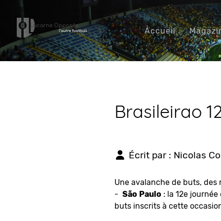
Accueil
Magazi
Brasileirao 1
Écrit par :
Nicolas C
Une avalanche de buts, des 
-
São
Paulo
: la 12e journée
buts inscrits à cette occasio