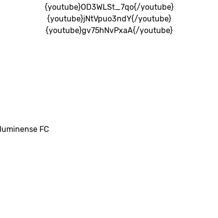
{youtube}OD3WLSt_7qo{/youtube}
{youtube}jNtVpuo3ndY{/youtube}
{youtube}gv75hNvPxaA{/youtube}
 Fluminense FC