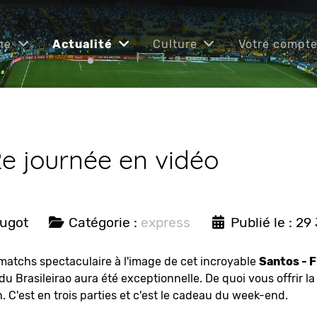
ne
Actualité
Culture
Votre compt
2e journée en vidéo
ougot
Catégorie :
express
Publié le : 29 
matchs spectaculaire à l'image de cet incroyable
Santos - 
 du Brasileirao aura été exceptionnelle. De quoi vous offrir l
n. C'est en trois parties et c'est le cadeau du week-end.