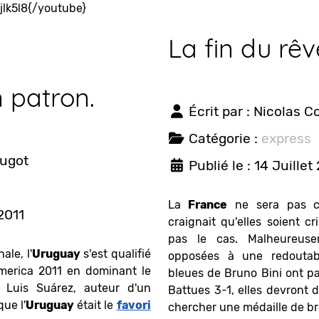
lk5l8{/youtube}
La fin du rêv
 patron.
Écrit par :
Nicolas C
Catégorie :
express
ougot
Publié le : 14 Juillet
La
France
ne sera pas c
 2011
craignait qu'elles soient cr
pas le cas. Malheureuse
ale, l'
Uruguay
s'est qualifié
opposées à une redouta
America 2011 en dominant le
bleues de Bruno Bini ont pay
Luis Suárez, auteur d'un
Battues 3-1, elles devront 
ue l'
Uruguay
était le
favori
chercher une médaille de br