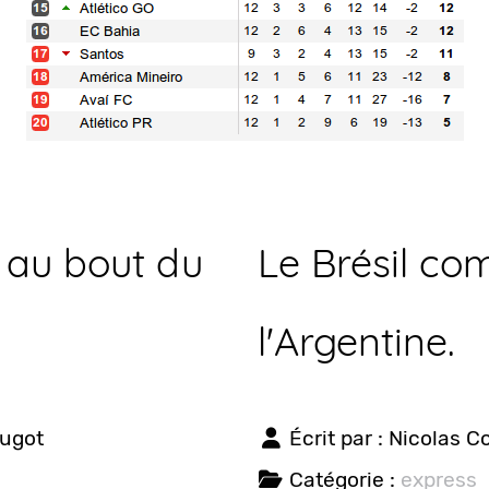
 au bout du
Le Brésil c
l'Argentine.
ougot
Écrit par :
Nicolas C
Catégorie :
express