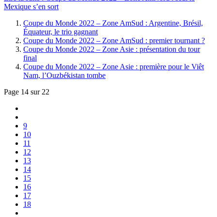
Mexique s’en sort
Coupe du Monde 2022 – Zone AmSud : Argentine, Brésil,
Équateur, le trio gagnant
Coupe du Monde 2022 – Zone AmSud : premier tournant ?
Coupe du Monde 2022 – Zone Asie : présentation du tour
final
Coupe du Monde 2022 – Zone Asie : première pour le Viêt
Nam, l’Ouzbékistan tombe
Page 14 sur 22
9
10
11
12
13
14
15
16
17
18