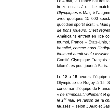
Le 4 mai, la France bat très f
treize essais à un. Le match
Olympiques ».
Malgré l’augmen
avec quelques 15 000 spectat
quotidien sportif écrit : «
Mais p
de bons joueurs. C’est regret
Américains entrent en lice c
tournoi, France – États-Unis, 
brutalité, comme nous l’indiqu
foule qui aurait voulu assister
Comité Olympique Français
kilomètres pour jouer à Paris.
Le 18 à 16 heures, l’équipe 
Olympique de Rugby à 15. Sco
concernant l’équipe de France
«
ne s’imposait nullement et 
er
le 1
mai, en raison de la cha
faussés »,
selon
L’Auto
et Gas