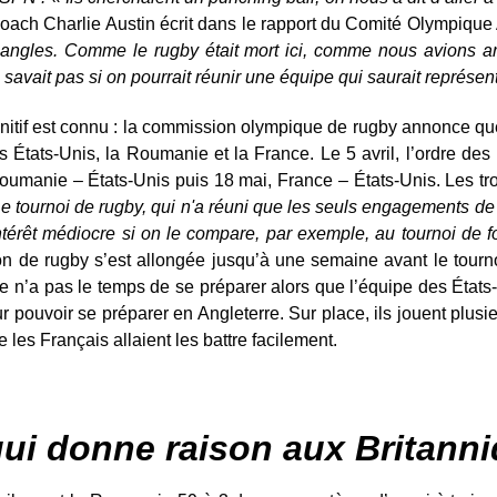
oach Charlie Austin écrit dans le rapport du Comité Olympique
 angles. Comme le rugby était mort ici, comme nous avions a
savait pas si on pourrait réunir une équipe qui saurait représen
itif est connu : la commission olympique de rugby annonce que 
es États-Unis, la Roumanie et la France. Le 5 avril, l’ordre des 
umanie – États-Unis puis 18 mai, France – États-Unis. Les tro
e tournoi de rugby, qui n'a réuni que les seuls engagements de
térêt médiocre si on le compare, par exemple, au tournoi de foo
on de rugby s’est allongée jusqu’à une semaine avant le tourno
e n’a pas le temps de se préparer alors que l’équipe des États
pouvoir se préparer en Angleterre. Sur place, ils jouent plusi
e les Français allaient les battre facilement.
ui donne raison aux Britann