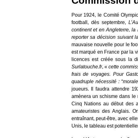
Commission d
Pour 1924, le Comité Olympiqu
football, dès septembre,
L’Au
continent et en Angleterre, l
reporter sa décision suivant 
mauvaise nouvelle pour le foo
est marqué en France par la v
licences est créée sous la d
Surlatouche.fr
, «
cette commissi
frais de voyages. Pour Gasto
quadruple nécessité :
“
morale,
joueurs. Il faudra attendre 
amènera un schisme dans le r
Cinq Nations au début des an
amateuristes des Anglais. On
entraînant, peut-être, avec el
Unis, le tableau est potentiell