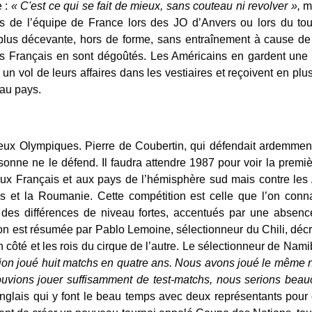
e :
« C'est ce qui se fait de mieux, sans couteau ni revolver »,
m
 de l’équipe de France lors des JO d’Anvers ou lors du tourn
 plus décevante, hors de forme, sans entraînement à cause de 
es Français en sont dégoûtés. Les Américains en gardent une 
 un vol de leurs affaires dans les vestiaires et reçoivent en plu
au pays.
eux Olympiques. Pierre de Coubertin, qui défendait ardemment l
ersonne ne le défend. Il faudra attendre 1987 pour voir la pre
aux Français et aux pays de l’hémisphère sud mais contre les
nis et la Roumanie. Cette compétition est celle que l’on connaî
 des différences de niveau fortes, accentués par une absenc
tion est résumée par Pablo Lemoine, sélectionneur du Chili, déc
n côté et les rois du cirque de l’autre. Le sélectionneur de Na
tion joué huit matchs en quatre ans. Nous avons joué le même 
uvions jouer suffisamment de test-matchs, nous serions bea
nglais qui y font le beau temps avec deux représentants pour 