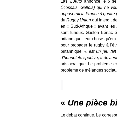
Las,
L’Auto
annonce le 6 s
Écossais, Gallois) qui ne ve
opposerait la France à quatre
du
Rugby Union
qui interdit d
en « Sud-Afrique » avant les 
sont furieux. Gaston Bénac 
britannique, leur chose qu'eux
pour propager le rugby à l'ét
britannique, «
est un jeu fai
d'honnêteté sportive, il devie
aristocratique. Le problème e
problème de mélanges sociaux e
«
Une pièce b
Le débat continue. Le corresp