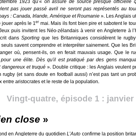
eptembre 1923 qu’«
on assure de source presque officielle q
ulent pas jouer passé avril ne seront pas représentés au tour
 pays : Canada, Irlande, Amérique et Roumanie
». Les Anglais ut
er
e jouer après le 1
mai. Mais ils font bien pire et sabotent le t
Jeux puis invitent les Néo-zélandais à venir en Angleterre à l
écrit dans
Sporting
que les Britanniques considèrent le rug
 seuls savent comprendre et interpréter sainement. Que les Bri
ranger où, pensent-ils, on en ferait mauvais usage. Que le rug
t pour une élite. Dès qu'il est pratiqué par des gens manqua
nt dangereux et truqué
». Double critique : les Anglais veulent 
n rugby (et sans doute en football aussi) n’est pas tant un pr
ntre aristocrates et le reste de la population.
Vingt-quatre, épisode 1 : janvier
ien close
»
ond en Angleterre du quotidien
L’Auto
confirme la position brita