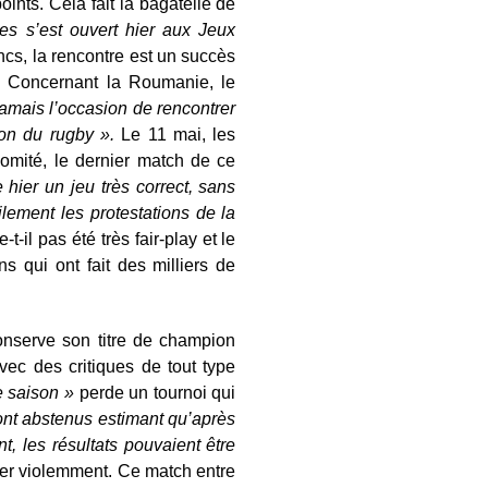
ints. Cela fait la bagatelle de
s s’est ouvert hier aux Jeux
ncs, la rencontre est un succès
s. Concernant la Roumanie, le
 jamais l’occasion de rencontrer
sion du rugby ».
Le 11 mai, les
omité, le dernier match de ce
 hier un jeu très correct, sans
ilement les protestations de la
t-il pas été très fair-play et le
s qui ont fait des milliers de
onserve son titre de champion
ec des critiques de tout type
e saison »
perde un tournoi qui
ont abstenus estimant qu’après
t, les résultats pouvaient être
er violemment. Ce match entre