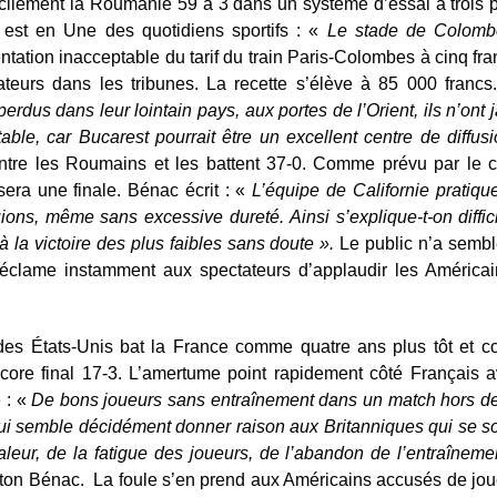
acilement la Roumanie 59 à 3 dans un système d’essai à trois po
 est en Une des quotidiens sportifs : «
Le stade de Colombe
tation inacceptable du tarif du train Paris-Colombes à cinq fra
eurs dans les tribunes. La recette s’élève à 85 000 franc
erdus dans leur lointain pays, aux portes de l’Orient, ils n’ont
table, car Bucarest pourrait être un excellent centre de diffu
ontre les Roumains et les battent 37-0. Comme prévu par le c
sera une finale. Bénac écrit : «
L’équipe de Californie pratique
ions, même sans excessive dureté. Ainsi s’explique-t-on diffic
 à la victoire des plus faibles sans doute ».
Le public n’a semble-
réclame instamment aux spectateurs d’applaudir les Américain
des États-Unis bat la France comme quatre ans plus tôt et c
re final 17-3. L’amertume point rapidement côté Français av
 : «
De bons joueurs sans entraînement dans un match hors d
qui semble décidément donner raison aux Britanniques qui se s
leur, de la fatigue des joueurs, de l’abandon de l’entraînemen
ton Bénac. La foule s’en prend aux Américains accusés de jou