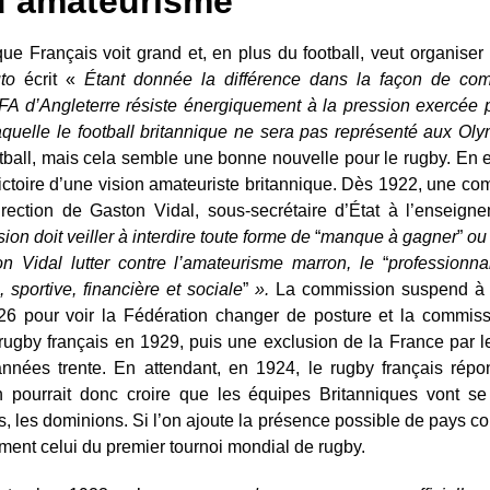
’amateurisme
e Français voit grand et, en plus du football, veut organiser
to
écrit «
Étant donnée la différence dans la façon de com
a FA d’Angleterre résiste énergiquement à la pression exercée p
laquelle le football britannique ne sera pas représenté aux Ol
tball, mais cela semble une bonne nouvelle pour le rugby. En ef
ictoire d’une vision amateuriste britannique. Dès 1922, une c
irection de Gaston Vidal, sous-secrétaire d’État à l’enseigne
on doit veiller à interdire toute forme de
“
manque à gagner
”
ou 
n Vidal lutter contre l’amateurisme marron, le
“
professionn
 sportive, financière et sociale
”
».
La commission suspend à t
1926 pour voir la Fédération changer de posture et la commi
ugby français en 1929, puis une exclusion de la France par le
nées trente. En attendant, en 1924, le rugby français répon
 pourrait donc croire que les équipes Britanniques vont se
les, les dominions. Si l’on ajoute la présence possible de pays 
ement celui du premier tournoi mondial de rugby.