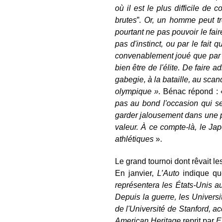
où il est le plus difficile de
brutes
”
. Or, un homme peut tr
pourtant ne pas pouvoir le fair
pas d'instinct, ou par le fait 
convenablement joué que par un
bien être de l'élite. De faire
gabegie, à la bataille, au scan
olympique ».
Bénac répond :
pas au bond l'occasion qui se 
garder jalousement dans une pi
valeur. À ce compte-là, le Jap
athlétiques
».
Le grand tournoi dont rêvait l
En janvier,
L’Auto
indique q
représentera les États-Unis a
Depuis la guerre, les Universi
de l'Université de Stanford, 
American Heritage
reprit par
E