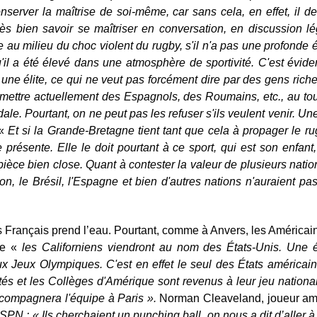
 conserver la maîtrise de soi-même, car sans cela, en effet, il
ès bien savoir se maîtriser en conversation, en discussion lég
e au milieu du choc violent du rugby, s'il n'a pas une profonde édu
qu'il a été élevé dans une atmosphère de sportivité.
C'est évide
e élite, ce qui ne veut pas forcément dire par des gens riches,
 admettre actuellement des Espagnols, des Roumains, etc., au tour
dale. Pourtant, on ne peut pas les refuser s'ils veulent venir. Un
 «
Et si la Grande-Bretagne tient tant que cela à propager le r
présente. Elle le doit pourtant à ce sport, qui est son enfant,
èce bien close. Quant à contester la valeur de plusieurs nation
on, le Brésil, l'Espagne et bien d'autres nations n'auraient p
es Français prend l’eau. Pourtant, comme à Anvers, les Américain
ue «
les Californiens viendront au nom des États-Unis. Une 
ux Jeux Olympiques. C'est en effet le seul des États américain
tés et les Collèges d'Amérique sont revenus à leur jeu national.
accompagnera l'équipe à Paris ».
Norman Cleaveland, joueur am
SPN : « Ils cherchaient un punching ball, on nous a dit d’aller 