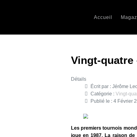
Accueil
Magaz
Vingt-quatre
Détails
Écrit par :
Jérôme Le
Catégorie :
Vingt-qua
Publié le : 4 Février 
Les premiers tournois mondi
joue en 1987. La raison de 