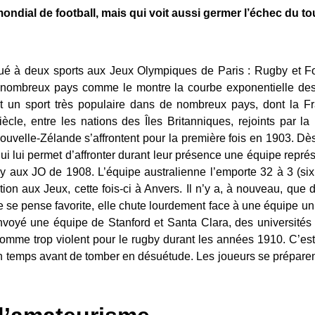
ondial de football, mais qui voit aussi germer l’échec du to
ué à deux sports aux Jeux Olympiques de Paris : Rugby et Foot
 nombreux pays comme le montre la courbe exponentielle des af
 un sport très populaire dans de nombreux pays, dont la F
iècle, entre les nations des Îles Britanniques, rejoints par l
Nouvelle-Zélande s’affrontent pour la première fois en 1903. Dès
 lui permet d’affronter durant leur présence une équipe représ
y aux JO de 1908. L’équipe australienne l’emporte 32 à 3 (si
ition aux Jeux, cette fois-ci à Anvers. Il n’y a, à nouveau, que
e se pense favorite, elle chute lourdement face à une équipe uni
envoyé une équipe de Stanford et Santa Clara, des université
comme trop violent pour le rugby durant les années 1910. C’est 
un temps avant de tomber en désuétude. Les joueurs se prépare