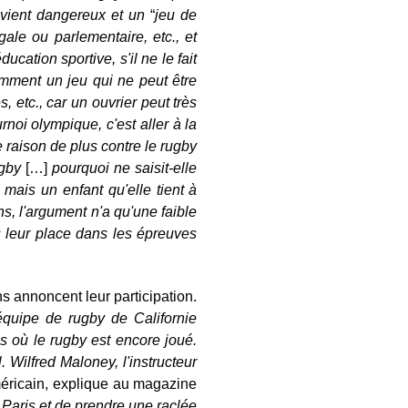
 devient dangereux et un
“
jeu de
ale ou parlementaire, etc., et
cation sportive, s'il ne le fait
mment un jeu qui ne peut être
 etc., car un ouvrier peut très
noi olympique, c'est aller à la
e raison de plus contre le rugby
ugby
[…]
pourquoi ne saisit-elle
 mais un enfant qu'elle tient à
s, l'argument n'a qu'une faible
as leur place dans les épreuves
s annoncent leur participation.
équipe de rugby de Californie
s où le rugby est encore joué.
 Wilfred Maloney, l'instructeur
éricain, explique au magazine
à Paris et de prendre une raclée