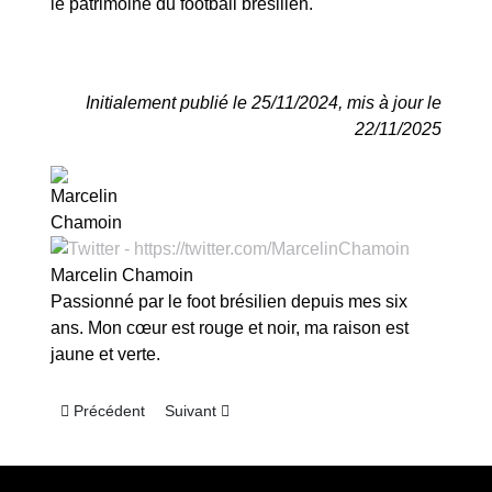
le patrimoine du football brésilien.
Initialement publié le 25/11/2024, mis à jour le
22/11/2025
Marcelin Chamoin
Passionné par le foot brésilien depuis mes six
ans. Mon cœur est rouge et noir, ma raison est
jaune et verte.
Article précédent : L’histoire d’un nom : Sociedade Esportiva 
Article suivant : L’histoire d’un nom : Club Atlét
Précédent
Suivant