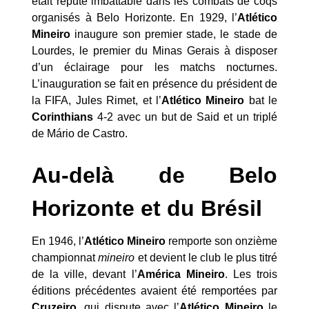
était réputé imbattable dans les combats de coqs
organisés à Belo Horizonte. En 1929, l’
Atlético
Mineiro
inaugure son premier stade, le stade de
Lourdes, le premier du Minas Gerais à disposer
d’un éclairage pour les matchs nocturnes.
L’inauguration se fait en présence du président de
la FIFA, Jules Rimet, et l’
Atlético Mineiro
bat le
Corinthians
4-2 avec un but de Said et un triplé
de Mário de Castro.
Au-delà de Belo
Horizonte et du Brésil
En 1946, l’
Atlético Mineiro
remporte son onzième
championnat
mineiro
et devient le club le plus titré
de la ville, devant l’
América Mineiro
. Les trois
éditions précédentes avaient été remportées par
Cruzeiro
, qui dispute avec l’
Atlético Mineiro
le