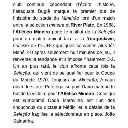
club continue cependant d’écrire l’histoire,
l’attaquant Buglê marque le premier but de
l’histoire du stade du
Mineirão
lors d’un match
entre la sélection
mineira
et
River Plate
. En 1968,
l’
Atlético Mineiro
porte le maillot de la
Seleção
pour un match amical face à la
Yougoslavie
,
finaliste de l’EURO quelques semaines plus tôt.
Mené 2-0 après seulement huit minutes de jeu, il
renverse la tendance et s’impose finalement 3-2.
Un an plus tard, le club affronte cette fois la
Seleção
, qui vient de se qualifier pour la Coupe
du Monde 1970. Toujours au
Mineirão
, Amauri
ouvre le score, Pelé égalise puis Dario marque le
but de la victoire pour l’
Atlético Mineiro
. Celui qui
est surnommé Dadá Maravilha est l’un des
chouchous du dictateur Médici et la défaite de la
Seleção
fragilise le sélectionneur en place, João
Saldanha.