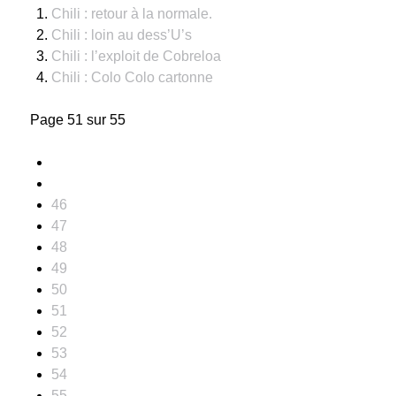
Chili : retour à la normale.
Chili : loin au dess’U’s
Chili : l’exploit de Cobreloa
Chili : Colo Colo cartonne
Page 51 sur 55
46
47
48
49
50
51
52
53
54
55