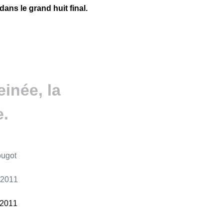
ans le grand huit final.
e.
ougot
e 2011
 2011