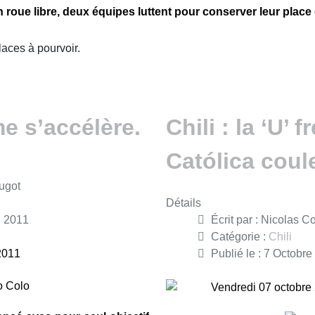
 roue libre, deux équipes luttent pour conserver leur place d
places à pourvoir.
me s’accélère.
Chili : la ‘U’ freinée, la
Católica coul
ugot
Détails
e 2011
Écrit par :
Nicolas C
Catégorie :
Chili
2011
Publié le : 7 Octobr
Vendredi 07 octobre