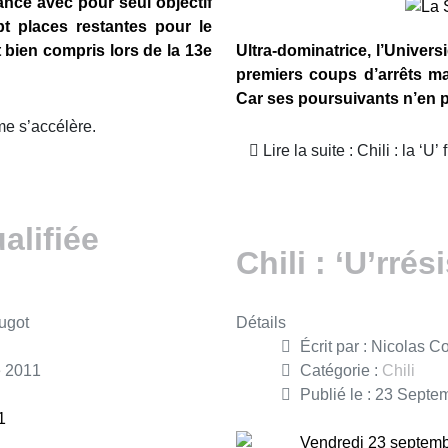
 lancé avec pour seul objectif
t places restantes pour le
nt bien compris lors de la 13e
Ultra-dominatrice, l’Univer
premiers coups d’arrêts ma
Car ses poursuivants n’en p
thme s’accélère.
Lire la suite : Chili : la ‘U
ualifiée
Chili : ‘U’rrési
ugot
Détails
Écrit par :
Nicolas C
e 2011
Catégorie :
Chili
Publié le : 23 Sept
1
Vendredi 23 septem