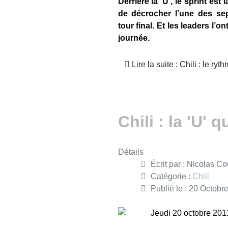
Derrière la ‘U’, le sprint est
de décrocher l’une des sep
tour final. Et les leaders l’o
journée.
Lire la suite : Chili : le ry
Chili : la 'U' q
Détails
Écrit par :
Nicolas Co
Catégorie :
Chili
Publié le : 20 Octobr
Jeudi 20 octobre 201