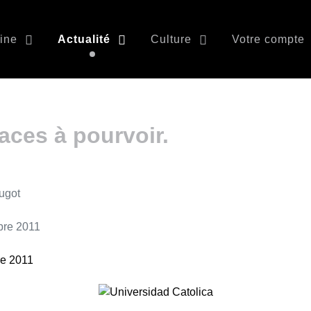
ine
Actualité
Culture
Votre compte
laces à pourvoir.
ugot
bre 2011
e 2011