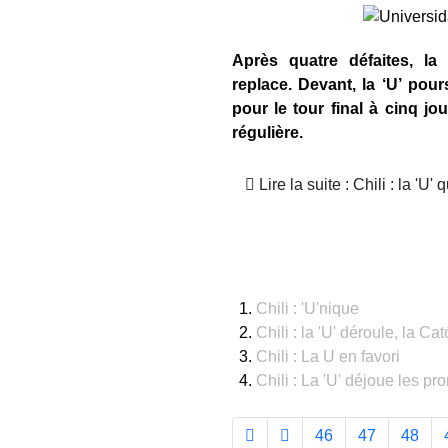
Après quatre défaites, la 
replace. Devant, la ‘U’ pour
pour le tour final à cinq jo
régulière.
Lire la suite : Chili : la 'U' 
Chili : 'U'nique
Chili : la 'U' déroule, la Cat
Chili : La U en favori
Chili : La 'U' déjoue les pro
46
47
48