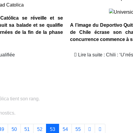
Católica se réveille et se
suit sa balade et se qualifie
A l’image du Deportivo Quit
urnées de la fin de la phase
de Chile écrase son cha
concurrence commence à s’
qualifiée
Lire la suite : Chili : ‘U’rrés
ólica tient son rang.
nostics.
49
50
51
52
53
54
55