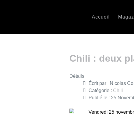
Accueil
Magaz
Chili : deux p
Détails
Écrit par :
Nicolas Co
Catégorie :
Chili
Publié le : 25 Novem
Vendredi 25 novembr