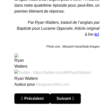
dans notre quatrième épisode pour, peut-être, un
premier élément de réponse.
Par Ryan Walters, traduit de l’anglais par
Baptiste pour Lucarne Opposée. Article original
à lire
ici
.
Photo une : Masashi Hara/Getty Images
Ryan Walters
Auteur pour
kleagueunited.com
Article précédent : Leonardo Ulloa, l’Argentin a
Article suivant : Six choses 
Précédent
Suivant