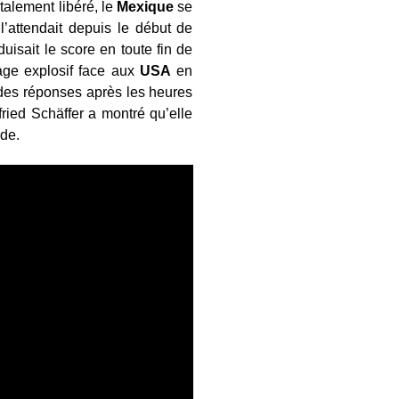
talement libéré, le
Mexique
se
l’attendait depuis le début de
duisait le score en toute fin de
age explosif face aux
USA
en
des réponses après les heures
fried Schäffer a montré qu’elle
nde.