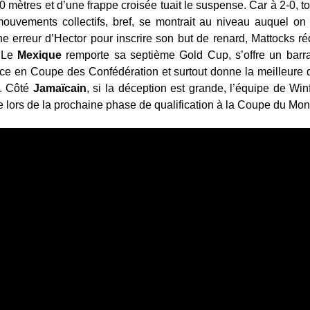
 mètres et d’une frappe croisée tuait le suspense. Car à 2-0, to
 mouvements collectifs, bref, se montrait au niveau auquel on 
une erreur d’Hector pour inscrire son but de renard, Mattocks ré
. Le
Mexique
remporte sa septième Gold Cup, s’offre un barr
ace en Coupe des Confédération et surtout donne la meilleure 
s. Côté
Jamaïcain
, si la déception est grande, l’équipe de Win
e lors de la prochaine phase de qualification à la Coupe du Mo