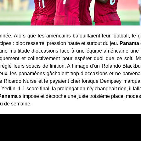
née. Alors que les américains bafouillaient leur football, le g
cipes : bloc resserré, pression haute et surtout du jeu.
Panama
une multitude d’occasions face à une équipe américaine une f
niquement et collectivement pour espérer quoi que ce soit. 
réglé leurs soucis de finition. A l’image d’un Rolando Blackbu
ceux, les panaméens gâchaient trop d’occasions et ne parvenai
 de Ricardo Nurse et le payaient cher lorsque Dempsey marquai
edlin. 1-1 score final, la prolongation n’y changeait rien, il fall
Panama
s’impose et décroche une juste troisième place, modes
eu de semaine.