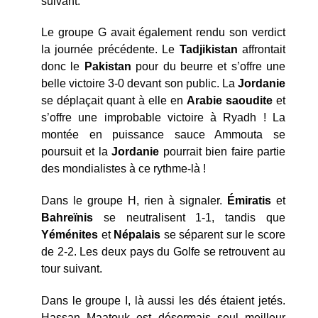
suivant.
Le groupe G avait également rendu son verdict
la journée précédente. Le
Tadjikistan
affrontait
donc le
Pakistan
pour du beurre et s’offre une
belle victoire 3-0 devant son public. La
Jordanie
se déplaçait quant à elle en
Arabie
saoudite
et
s’offre une improbable victoire à Ryadh ! La
montée en puissance sauce Ammouta se
poursuit et la
Jordanie
pourrait bien faire partie
des mondialistes à ce rythme-là !
Dans le groupe H, rien à signaler.
Émiratis
et
Bahreïnis
se neutralisent 1-1, tandis que
Yéménites
et
Népalais
se séparent sur le score
de 2-2. Les deux pays du Golfe se retrouvent au
tour suivant.
Dans le groupe I, là aussi les dés étaient jetés.
Hassan Maatouk est désormais seul meilleur