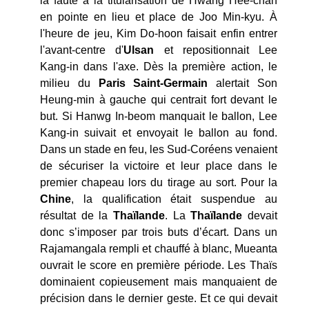
la faute à la titularisation de Hwang Hee-chan
en pointe en lieu et place de Joo Min-kyu. À
l'heure de jeu, Kim Do-hoon faisait enfin entrer
l'avant-centre d'
Ulsan
et repositionnait Lee
Kang-in dans l'axe. Dès la première action, le
milieu du
Paris Saint-Germain
alertait Son
Heung-min à gauche qui centrait fort devant le
but. Si Hanwg In-beom manquait le ballon, Lee
Kang-in suivait et envoyait le ballon au fond.
Dans un stade en feu, les Sud-Coréens venaient
de sécuriser la victoire et leur place dans le
premier chapeau lors du tirage au sort. Pour la
Chine
, la qualification était suspendue au
résultat de la
Thaïlande
. La
Thaïlande
devait
donc s’imposer par trois buts d’écart. Dans un
Rajamangala rempli et chauffé à blanc, Mueanta
ouvrait le score en première période. Les Thaïs
dominaient copieusement mais manquaient de
précision dans le dernier geste. Et ce qui devait