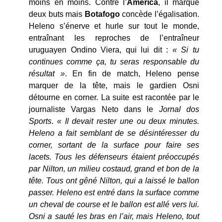
moins en moins. Contre l’
America
, il marque
deux buts mais
Botafogo
concède l’égalisation.
Heleno s’énerve et hurle sur tout le monde,
entraînant les reproches de l’entraîneur
uruguayen Ondino Viera, qui lui dit :
« Si tu
continues comme ça, tu seras responsable du
résultat »
. En fin de match, Heleno pense
marquer de la tête, mais le gardien Osni
détourne en corner. La suite est racontée par le
journaliste Vargas Neto dans le
Jornal dos
Sports
.
« Il devait rester une ou deux minutes.
Heleno a fait semblant de se désintéresser du
corner, sortant de la surface pour faire ses
lacets. Tous les défenseurs étaient préoccupés
par Nilton, un milieu costaud, grand et bon de la
tête. Tous ont gêné Nilton, qui a laissé le ballon
passer. Heleno est entré dans la surface comme
un cheval de course et le ballon est allé vers lui.
Osni a sauté les bras en l’air, mais Heleno, tout