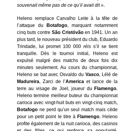
souvenait même pas de ce qu’il avait dit »
.
Heleno remplace Carvalho Leite à la tête de
l’attaque du
Botafogo
, marquant notamment
cinq buts contre
São Cristóvão
en 1941. Un an
plus tard, le nouveau président du club, Eduardo
Trindade, lui promet 100 000
réis
s’il se tient
tranquille. Dès le tournoi initial, Heleno est
expulsé malgré des matchs de deux fois dix
minutes seulement. Au cours du championnat,
Heleno se bat avec Osvaldo du
Vasco
, Lélé de
Madureira
, Zarci de l’
America
et lance de la
terre au visage de Joel, joueur du
Flamengo
.
Heleno termine meilleur buteur du championnat
carioca
avec vingt-huit buts en vingt-cinq match,
Botafogo
ne perd qu’un seul match mais cède
pour un petit point le titre à
Flamengo
. Heleno
profite également de la nuit
carioca
, des casinos
et des filles, ce qui renforce sa popularité.