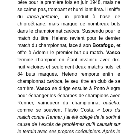
père pour la première fois en juin 1948, mais ne
se calme pas, trompant et humiliant Ilma. Il sniffe
du
lança-perfume
, un produit à base de
chloroéthane, mais marque de nombreux buts
dans le championnat
carioca
. Suspendu pour le
match du titre, Heleno revient pour le dernier
match du championnat, face à son
Botafogo
, et
offre à Ademir le premier but du match.
Vasco
termine champion en étant invaincu avec dix-
huit victoires et seulement deux matchs nuls, et
84 buts marqués. Heleno remporte enfin le
championnat
carioca
, le seul titre en club de sa
carrière.
Vasco
se dirige ensuite à Porto Alegre
pour échanger les écharpes de champions avec
Renner, vainqueur du championnat
gaúcho
,
comme se souvient Flávio Costa.
« Lors du
match contre Renner, j’ai été obligé de le sortir à
cause de l’excès de problèmes qu’il causait sur
le terrain avec ses propres coéquipiers. Après le