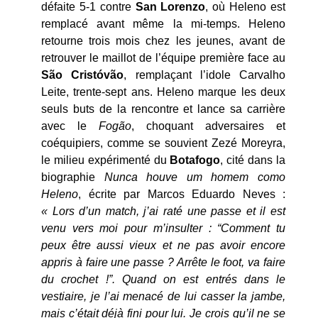
défaite 5-1 contre
San Lorenzo
, où Heleno est
remplacé avant même la mi-temps. Heleno
retourne trois mois chez les jeunes, avant de
retrouver le maillot de l’équipe première face au
São Cristóvão
, remplaçant l’idole Carvalho
Leite, trente-sept ans. Heleno marque les deux
seuls buts de la rencontre et lance sa carrière
avec le
Fogão
, choquant adversaires et
coéquipiers, comme se souvient Zezé Moreyra,
le milieu expérimenté du
Botafogo
, cité dans la
biographie
Nunca houve um homem como
Heleno
, écrite par Marcos Eduardo Neves :
« Lors d’un match, j’ai raté une passe et il est
venu vers moi pour m’insulter : “Comment tu
peux être aussi vieux et ne pas avoir encore
appris à faire une passe ? Arrête le foot, va faire
du crochet !”. Quand on est entrés dans le
vestiaire, je l’ai menacé de lui casser la jambe,
mais c’était déjà fini pour lui. Je crois qu’il ne se