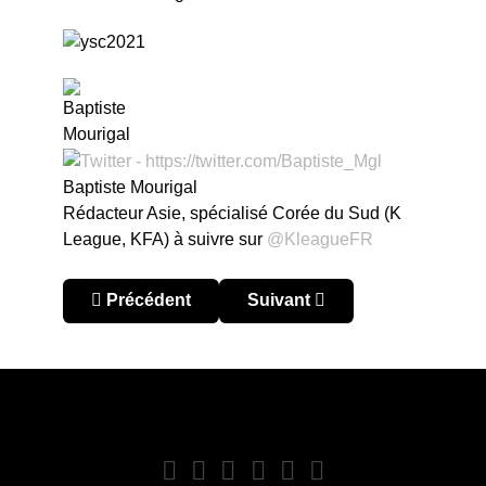
Baptiste Mourigal
Rédacteur Asie, spécialisé Corée du Sud (K
League, KFA) à suivre sur
@KleagueFR
Article précédent : Charles Aránguiz, le prince ch
Article suivant : Gerson, le m
Précédent
Suivant