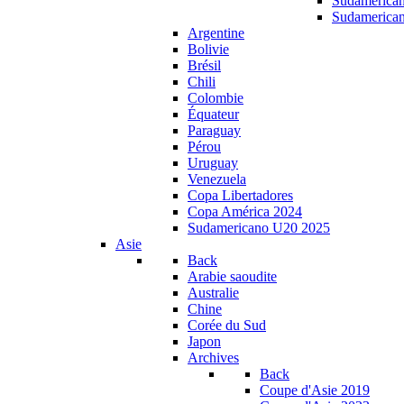
Sudamerica
Sudamerica
Argentine
Bolivie
Brésil
Chili
Colombie
Équateur
Paraguay
Pérou
Uruguay
Venezuela
Copa Libertadores
Copa América 2024
Sudamericano U20 2025
Asie
Back
Arabie saoudite
Australie
Chine
Corée du Sud
Japon
Archives
Back
Coupe d'Asie 2019