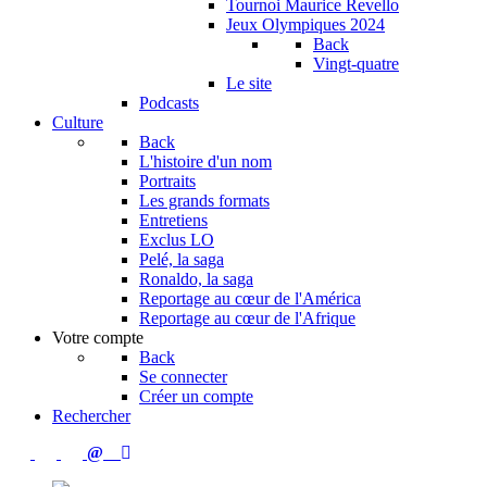
Tournoi Maurice Revello
Jeux Olympiques 2024
Back
Vingt-quatre
Le site
Podcasts
Culture
Back
L'histoire d'un nom
Portraits
Les grands formats
Entretiens
Exclus LO
Pelé, la saga
Ronaldo, la saga
Reportage au cœur de l'América
Reportage au cœur de l'Afrique
Votre compte
Back
Se connecter
Créer un compte
Rechercher